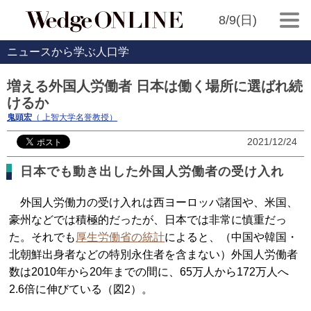
8/9(日)
ニュースから学ぶ人口学
増える外国人労働者 日本は働く場所に選ばれ続
けるか
鬼頭宏
（ 上智大学名誉教授）
2021/12/24
日本でも動き出した外国人労働者の受け入れ
外国人労働力の受け入れは西ヨーロッパ諸国や、米国、
豪州などでは積極的だったが、日本では非常に慎重だっ
た。それでも
厚生労働省の統計
によると、（中国や韓国・
北朝鮮出身者などの特別永住者を含まない）外国人労働者
数は2010年から20年までの間に、65万人から172万人へ
2.6倍に伸びている（図2）。