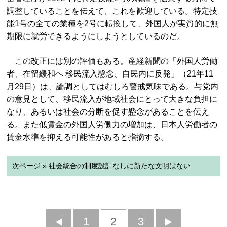
調整していることを伝えて、これを歓迎している。特定技
能1号の全ての業種を2号に転換して、外国人が実質的に無
期限に就労できるようにしようとしているのだ。
この改正には別の評価もある。産経新聞の「外国人労働
者、在留緩和へ 移民流入懸念、自民内に反発」（21年11
月29日）は、論調としてはむしろ警戒気味である。与党内
の意見として、移民流入が地域社会にとって大きな負担に
なり、あるいは社会の分断を促す懸念があることを伝え
る。また低賃金の外国人労働力の増加は、日本人労働者の
賃金水準を抑える可能性があると指摘する。
次ページ » 社会統合の制度設計なしに新たな文明はない
前
1
2
3
次