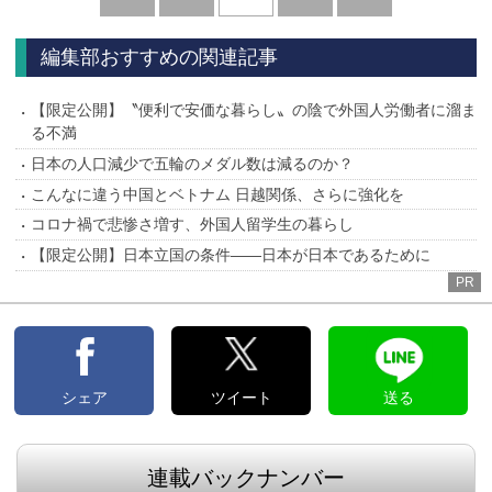
へ
へ
編集部おすすめの関連記事
【限定公開】〝便利で安価な暮らし〟の陰で外国人労働者に溜ま
る不満
日本の人口減少で五輪のメダル数は減るのか？
こんなに違う中国とベトナム 日越関係、さらに強化を
コロナ禍で悲惨さ増す、外国人留学生の暮らし
【限定公開】日本立国の条件――日本が日本であるために
PR
シェア
ツイート
送る
連載バックナンバー