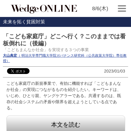
8/6(木)
未来を拓く貧困対策
「こども家庭庁」どこへ行く？このままでは看
板倒れに（後編）
「こどもまんなか社会」を実現する３つの事業
大山典宏
（ 明治大学専門職大学院ガバナンス研究科（公共政策大学院）専任教
授）
2023/01/03
こども家庭庁の新規事業で、有効に機能すれば「こどもまんな
か社会」の実現につながるものを紹介したい。キーワードは、
いじめ、ひとり親、ヤングケアラーである。共通するのは、既
存の社会システムの矛盾や限界を超えようとしている点であ
る。
本文を読む