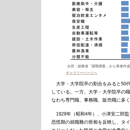
出所：総務省「国勢調査」から筆者作
ギャラリーページへ
大学・大学院卒の割合をみると50代前
している。一方、大学・大学院卒の
なわち専門職、事務職、販売職に多
1929年（昭和4年）、小津安二郎
恐慌期の就職難の世相を反映し、タ