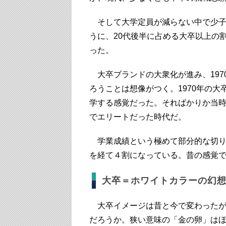
そして大学定員が減らない中で少子
うに、20代後半に占める大卒以上の割合は
った。
大卒ブランドの大衆化が進み、197
ろうことは想像がつく。1970年の大
学する感覚だった。そればかりか当時
でエリートだった時代だ。
学業成績という極めて部分的な切り口
を経て４割になっている。昔の感覚
大卒＝ホワイトカラーの幻
大卒イメージは昔と今で変わったが
だろうか。狭い意味の「金の卵」は