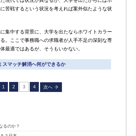
した現代では状況が異なるが、大学を出たからにはホ
外に苦戦するという状況を考えれば案外似たような状
に集中する背景に、大学を出たならホワイトカラー
ある。ここで事務職への求職者が人手不足の深刻な専
全体最適ではあるが、そうもいかない。
材ミスマッチ解消へ何ができるか
1
2
3
4
次へ
なるのか？
なる？日本