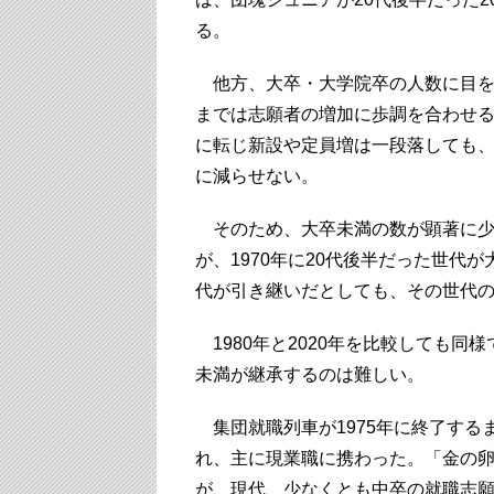
る。
他方、大卒・大学院卒の人数に目をや
までは志願者の増加に歩調を合わせ
に転じ新設や定員増は一段落しても
に減らせない。
そのため、大卒未満の数が顕著に少
が、1970年に20代後半だった世代が
代が引き継いだとしても、その世代
1980年と2020年を比較しても
未満が継承するのは難しい。
集団就職列車が1975年に終了する
れ、主に現業職に携わった。「金の
が、現代、少なくとも中卒の就職志