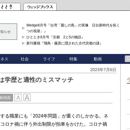
Wedge8月号『台湾「麗しの島」の実像 日台新時代を拓く「3
つの視座」』
お知らせ
ひととき8月号『京都 2と5の物語』
新刊書籍『飛鳥・藤原に隠された古代宮都の謎』
ジネス
社会
ライフ
特集
動画
2023年7月6日
質は学歴と適性のミスマッチ
刷画面
る職業にも「2024年問題」が重くのしかかる。ネ
、コロナ禍に伴う外出制限が拍車をかけた。コロナ禍