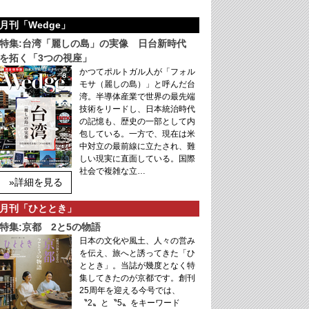
月刊「Wedge」
特集:台湾「麗しの島」の実像 日台新時代
を拓く「3つの視座」
かつてポルトガル人が「フォル
モサ（麗しの島）」と呼んだ台
湾。半導体産業で世界の最先端
技術をリードし、日本統治時代
の記憶も、歴史の一部として内
包している。一方で、現在は米
中対立の最前線に立たされ、難
しい現実に直面している。国際
社会で複雑な立…
»詳細を見る
月刊「ひととき」
特集:京都 2と5の物語
日本の文化や風土、人々の営み
を伝え、旅へと誘ってきた「ひ
ととき」。当誌が幾度となく特
集してきたのが京都です。創刊
25周年を迎える今号では、
〝2〟と〝5〟をキーワード