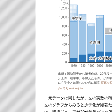
出所：国勢調査から筆者作成。20代後半
分上の「在学中」を加えたもの。どの学
に在学中とは限らない点に留意
写真を
ギャラリーページへ
元データは同じだが、左の実数の積
左のグラフからみると少子化が顕著だ
は、団塊ジュニアが20代後半だった2