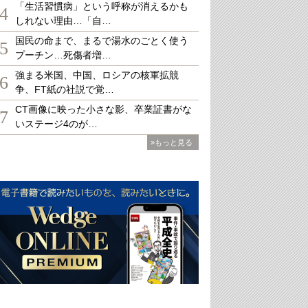
「生活習慣病」という呼称が消えるかも
4
しれない理由…「自…
国民の命まで、まるで湯水のごとく使う
5
プーチン…死傷者増…
強まる米国、中国、ロシアの核軍拡競
6
争、FT紙の社説で覚…
CT画像に映った小さな影、卒業証書がな
7
いステージ4のが…
»もっと見る