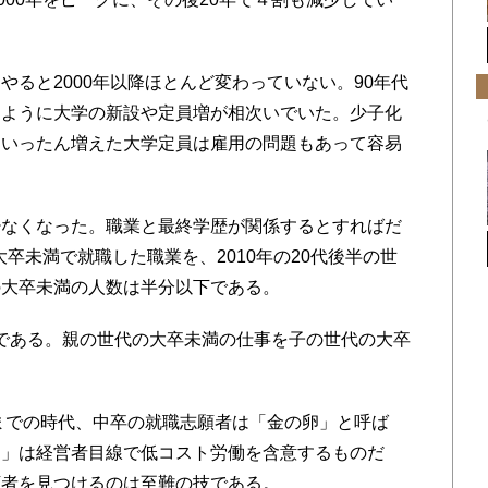
ると2000年以降ほとんど変わっていない。90年代
るように大学の新設や定員増が相次いでいた。少子化
、いったん増えた大学定員は雇用の問題もあって容易
なくなった。職業と最終学歴が関係するとすればだ
大卒未満で就職した職業を、2010年の20代後半の世
の大卒未満の人数は半分以下である。
同様である。親の世代の大卒未満の仕事を子の世代の大卒
までの時代、中卒の就職志願者は「金の卵」と呼ば
卵」は経営者目線で低コスト労働を含意するものだ
願者を見つけるのは至難の技である。