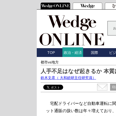
TOP
国際
ビ
政治・経済
都市vs地方
人手不足はなぜ起きるか 本
鈴木文彦
（ 大和総研主任研究員）
印
宅配ドライバーなど自動車運転に関す
ット通販の扱い数は年々増えており