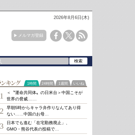
2026年8月6日(木)
メルマガ登録
ランキング
1時間
24時間
1週間
いいね
＜〝運命共同体〟の日米台＞中国こそが
1
世界の脅威....…
早朝5時からキャラ弁作りなんてあり得
2
ない……中国のお母…
日本でも進む「在宅勤務廃止」、
3
GMO・熊谷代表の投稿で…