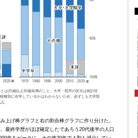
とは25歳以上30歳未満のこと。大卒・院卒の区分は統計区
校種別に在学しているかはわからないため、必ずしも大学院
拡大
み上げ棒グラフと右の割合棒グラフに作り分けた。
。最終学歴がほぼ確定したであろう20代後半の人口
000年をピークに、その後20年で４割も減少してい