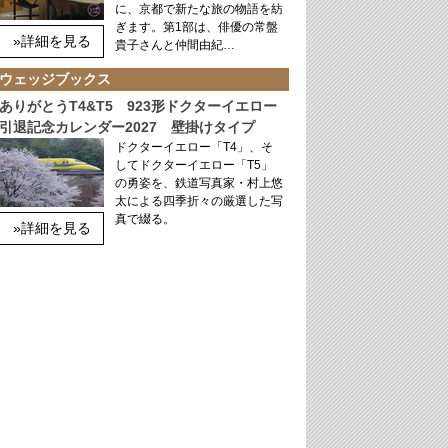
に、京都で新たな旅の物語を紡
ぎます。第1部は、俳優の常盤
»詳細を見る
貴子さんと仲間由紀…
ウェッジブックス
ありがとうT4&T5 923形ドクターイエロー
引退記念カレンダー2027 壁掛けタイプ
ドクターイエロー「T4」、そ
してドクターイエロー「T5」
の勇姿を、鉄道写真家・村上悠
太による四季折々の厳選した写
真で綴る。
»詳細を見る