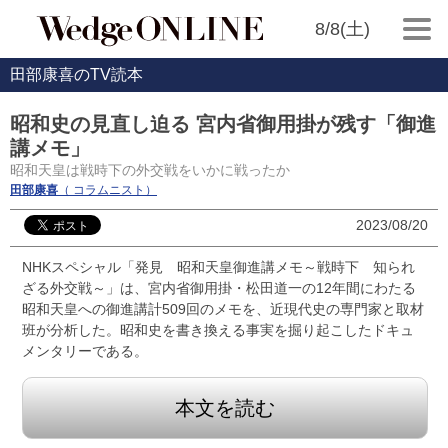
8/8(土)
田部康喜のTV読本
昭和史の見直し迫る 宮内省御用掛が残す「御進
講メモ」
昭和天皇は戦時下の外交戦をいかに戦ったか
田部康喜
（ コラムニスト）
2023/08/20
NHKスペシャル「発見 昭和天皇御進講メモ～戦時下 知られ
ざる外交戦～」は、宮内省御用掛・松田道一の12年間にわたる
昭和天皇への御進講計509回のメモを、近現代史の専門家と取材
班が分析した。昭和史を書き換える事実を掘り起こしたドキュ
メンタリーである。
本文を読む