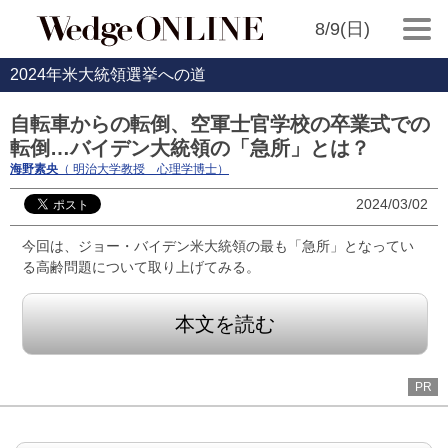
8/9(日)
2024年米大統領選挙への道
自転車からの転倒、空軍士官学校の卒業式での
転倒…バイデン大統領の「急所」とは？
海野素央
（ 明治大学教授 心理学博士）
2024/03/02
今回は、ジョー・バイデン米大統領の最も「急所」となってい
る高齢問題について取り上げてみる。
本文を読む
PR