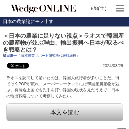
8/8(土)
日本の農業論にモノ申す
＜日本の農業に足りない視点＞ラオスで韓国産
の農産物が並ぶ理由、輸出振興へ日本が取るべ
き戦略とは？
福田浩一
（ 日本農業サポート研究所代表取締役）
2024/03/29
ラオスを訪問して驚いたのは、韓国人旅行者が多いことだ。街
ではK-POPが流れ、スーパーマーケットには韓国産農産物が並
ぶ。発展途上国でも先手を打つ韓国の現状を見たうえで、日本
の輸出戦略について考察してみたい。
本文を読む