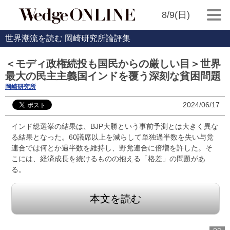
8/9(日)
世界潮流を読む 岡崎研究所論評集
＜モディ政権続投も国民からの厳しい目＞世界
最大の民主主義国インドを覆う深刻な貧困問題
岡崎研究所
2024/06/17
インド総選挙の結果は、BJP大勝という事前予測とは大きく異な
る結果となった。60議席以上を減らして単独過半数を失い与党
連合では何とか過半数を維持し、野党連合に倍増を許した。そ
こには、経済成長を続けるものの抱える「格差」の問題があ
る。
本文を読む