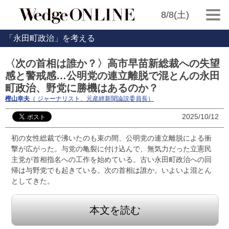
8/8(土)
「永田町政治」を考える
〈次の首相は誰か？〉高市早苗新総裁への失望
感と警戒感…公明党の連立離脱で混とんの永田
町政治、野党に勝機はあるのか？
樫山幸夫
（ ジャーナリスト、元産經新聞論説委員長）
2025/10/12
初の女性総裁で沸いたのも束の間、公明党の連立離脱による衝
撃が広がった。与党の亀裂に付け込んで、無気力だった立憲民
主党が首相指名への工作を始めている。古い永田町政治への回
帰は与野党でも起きている。次の首相は誰か。いよいよ混とん
としてきた。
本文を読む