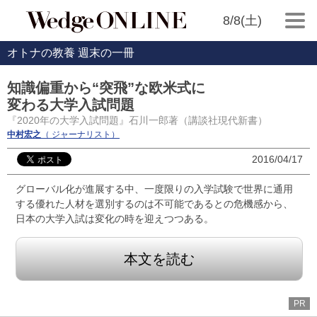
8/8(土)
オトナの教養 週末の一冊
知識偏重から“突飛”な欧米式に
変わる大学入試問題
『2020年の大学入試問題』石川一郎著（講談社現代新書）
中村宏之
（ ジャーナリスト）
2016/04/17
グローバル化が進展する中、一度限りの入学試験で世界に通用
する優れた人材を選別するのは不可能であるとの危機感から、
日本の大学入試は変化の時を迎えつつある。
本文を読む
PR