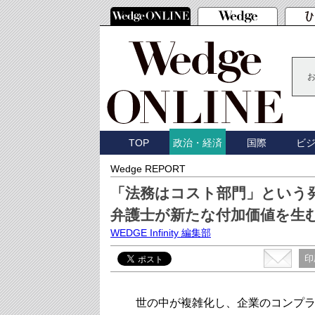
TOP
国際
ビ
政治・経済
Wedge REPORT
「法務はコスト部門」という
弁護士が新たな付加価値を生
WEDGE Infinity 編集部
印
世の中が複雑化し、企業のコンプライ