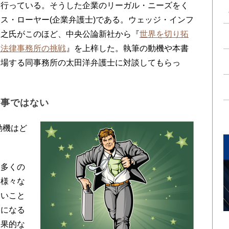
を行っている。そうした企業のリーガル・ニーズをく
ス・ローヤー(企業弁護士)である。ウェッジ・インフ
宏之氏がこのほど、中央公論新社から『
世界を切り拓
ひ法律事務所の挑戦
』を上梓した。執筆の動機や本書
登場する同事務所の太田洋弁護士に対談してもらっ
仕事ではない
動機はど
多くの
、様々な
きいこと
スになる
効果的な