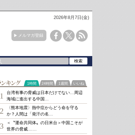
2026年8月7日(金)
メルマガ登録
ランキング
1時間
24時間
1週間
いいね
台湾有事の脅威は日本だけでない…周辺
1
海域に進出する中国…
〈熊本地震〉熱中症からどう命を守る
2
か？人間は「発汗の名…
＜〝運命共同体〟の日米台＞中国こそが
3
世界の脅威....…