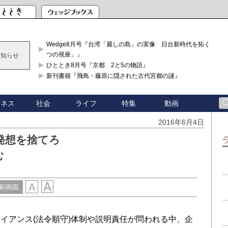
Wedge8月号『台湾「麗しの島」の実像 日台新時代を拓く「3
つの視座」』
お知らせ
ひととき8月号『京都 2と5の物語』
新刊書籍『飛鳥・藤原に隠された古代宮都の謎』
ジネス
社会
ライフ
特集
動画
2016年6月4日
発想を捨てろ
む
刷画面
アンス(法令順守)体制や説明責任が問われる中、企