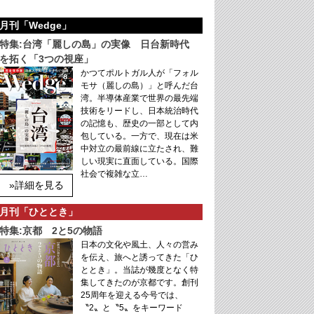
月刊「Wedge」
特集:台湾「麗しの島」の実像 日台新時代
を拓く「3つの視座」
かつてポルトガル人が「フォル
モサ（麗しの島）」と呼んだ台
湾。半導体産業で世界の最先端
技術をリードし、日本統治時代
の記憶も、歴史の一部として内
包している。一方で、現在は米
中対立の最前線に立たされ、難
しい現実に直面している。国際
社会で複雑な立…
»詳細を見る
月刊「ひととき」
特集:京都 2と5の物語
日本の文化や風土、人々の営み
を伝え、旅へと誘ってきた「ひ
ととき」。当誌が幾度となく特
集してきたのが京都です。創刊
25周年を迎える今号では、
〝2〟と〝5〟をキーワード