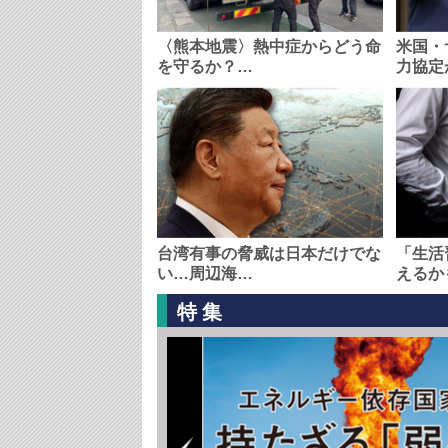
〈熊本地震〉熱中症からどう命
米国・
を守るか？…
力協定
台湾有事の脅威は日本だけでな
「生活
い…周辺海…
えるか
特集