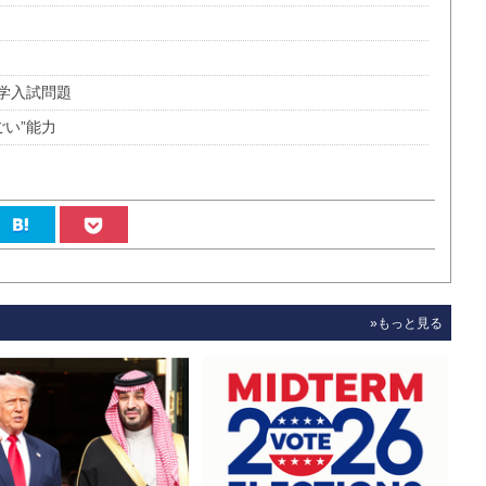
大学入試問題
ごい”能力
»もっと見る