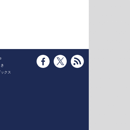
e
とき
ブックス