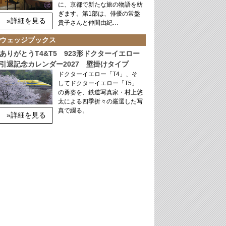
に、京都で新たな旅の物語を紡
ぎます。第1部は、俳優の常盤
»詳細を見る
貴子さんと仲間由紀…
ウェッジブックス
ありがとうT4&T5 923形ドクターイエロー
引退記念カレンダー2027 壁掛けタイプ
ドクターイエロー「T4」、そ
してドクターイエロー「T5」
の勇姿を、鉄道写真家・村上悠
太による四季折々の厳選した写
真で綴る。
»詳細を見る