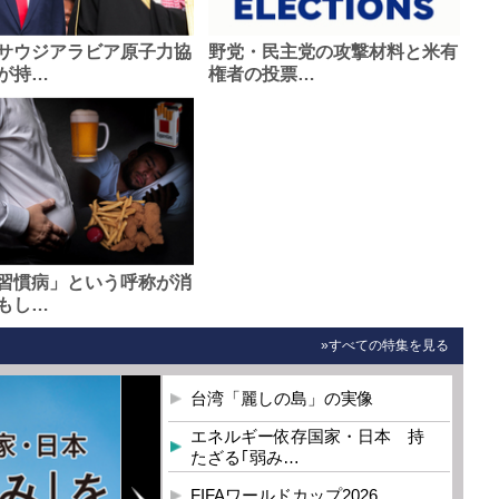
サウジアラビア原子力協
野党・民主党の攻撃材料と米有
が持…
権者の投票…
習慣病」という呼称が消
もし…
»すべての特集を見る
台湾「麗しの島」の実像
エネルギー依存国家・日本 持
たざる｢弱み…
FIFAワールドカップ2026