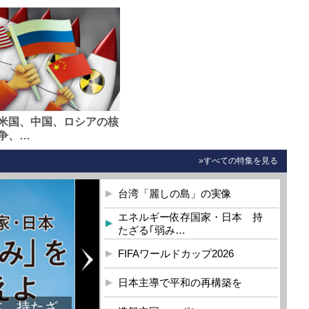
米国、中国、ロシアの核
争、…
»すべての特集を見る
台湾「麗しの島」の実像
エネルギー依存国家・日本 持
たざる｢弱み…
FIFAワールドカップ2026
日本主導で平和の再構築を
本 持たざ