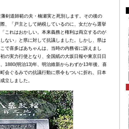
佐藩剣道師範の夫・楠瀬実と死別します。その後の
選挙の際、「戸主として納税しているのに、女だから選挙
、「これはおかしい。本来義務と権利は両立するのが
税しない」と県に対して抗議しました。しかし、県は
そこで喜多ばあちゃんは、当時の内務省に訴えまし
最初の実力行使となり、全国紙の大坂日報や東京日日
1880(明治13)年、明治維新からわずか13年後、喜
町町会ぐるみでの抗議行動に県令もついに折れ、日本
が成立しました。