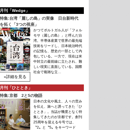
月刊「Wedge」
特集:台湾「麗しの島」の実像 日台新時代
を拓く「3つの視座」
かつてポルトガル人が「フォル
モサ（麗しの島）」と呼んだ台
湾。半導体産業で世界の最先端
技術をリードし、日本統治時代
の記憶も、歴史の一部として内
包している。一方で、現在は米
中対立の最前線に立たされ、難
しい現実に直面している。国際
社会で複雑な立…
»詳細を見る
月刊「ひととき」
特集:京都 2と5の物語
日本の文化や風土、人々の営み
を伝え、旅へと誘ってきた「ひ
ととき」。当誌が幾度となく特
集してきたのが京都です。創刊
25周年を迎える今号では、
〝2〟と〝5〟をキーワード