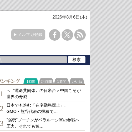
2026年8月6日(木)
メルマガ登録
ランキング
1時間
24時間
1週間
いいね
＜〝運命共同体〟の日米台＞中国こそが
1
世界の脅威....…
日本でも進む「在宅勤務廃止」、
2
GMO・熊谷代表の投稿で…
“劣勢”プーチンがベラルーシ軍の参戦へ
3
圧力、それでも独…