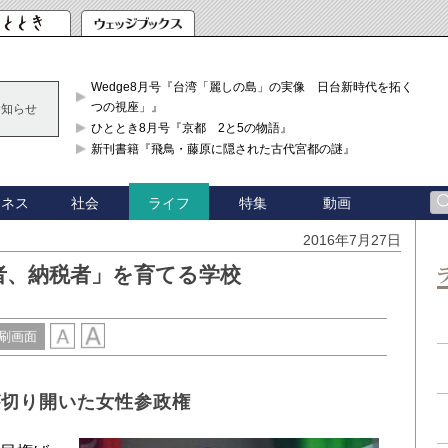
Wedge8月号『台湾「麗しの島」の実像 日台新時代を拓く「3
つの視座」』
お知らせ
ひととき8月号『京都 2と5の物語』
新刊書籍『飛鳥・藤原に隠された古代宮都の謎』
ジネス
社会
特集
動画
ライフ
2016年7月27日
者、納税者」を育てる学校
刷画面
が切り開いた女性参政権