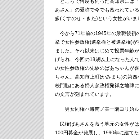
ところで何度も伺った高知県には「
あさん」の愛称で今でも慕われてい
多(くすのせ・きた)という女性がいま
今から71年前の1945年の敗戦後初
挙で女性参政権(選挙権と被選挙権)が
ました。それ以来はじめて投票年齢
げられ、今回の18歳以上になったん
の女性参政権の先駆のばあちゃんが
ちゃん。高知市上町(かみまち)の第四
校門脇にある婦人参政権発祥之地碑
の文言が刻まれています。
「男女同権ハ海南ノ某一隅ヨリ始
民権ばあさんを慕う地元の女性がは
100円募金が発展し、1990年に建て