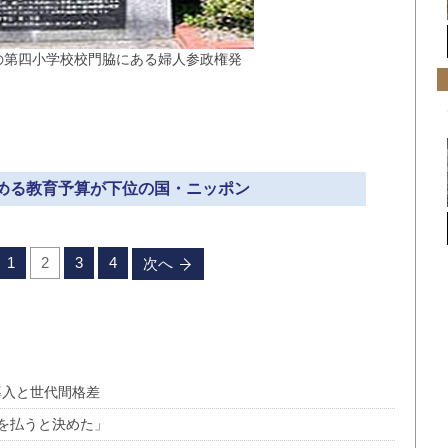
)の第四小学校校門脇にある婦人参政権発
に占める教育予算が下位の国・ニッポン
1
2
3
4
次へ
導入と世代間格差
を払うと決めた」