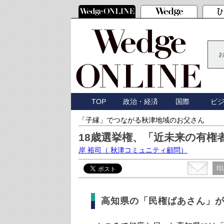
TOP
政治・経済
国際
ビ
「子縁」でつながる秋津地域のお父さん
18歳選挙権、「近未来の有権
岸 裕司
（ 秋津コミュニティ顧問）
印
高知県の「民権ばあさん」