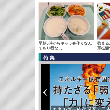
早朝5時からキャラ弁作りなん
強まる
てあり得な…
軍拡競
特集
エネルギー依存国家・日