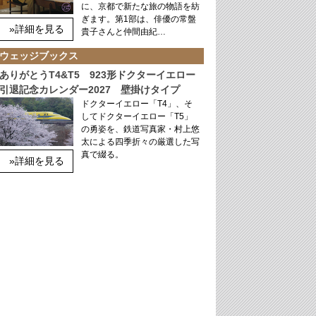
に、京都で新たな旅の物語を紡
ぎます。第1部は、俳優の常盤
»詳細を見る
貴子さんと仲間由紀…
ウェッジブックス
ありがとうT4&T5 923形ドクターイエロー
引退記念カレンダー2027 壁掛けタイプ
ドクターイエロー「T4」、そ
してドクターイエロー「T5」
の勇姿を、鉄道写真家・村上悠
太による四季折々の厳選した写
真で綴る。
»詳細を見る