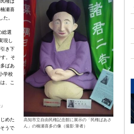
民権ば
る楠瀬喜
した。
の総選
実現し
が引き下
です。そ
喜多ばあ
小学校
には、こ
ル」
じめた
高知市立自由民権記念館に展示の「民権ばあさ
ん」の楠瀬喜多の像（撮影:筆者）
たそうで