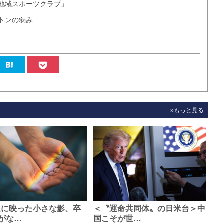
地域スポーツクラブ」
トンの弱み
»もっと見る
像に映った小さな影、卒
＜〝運命共同体〟の日米台＞中
がな…
国こそが世…