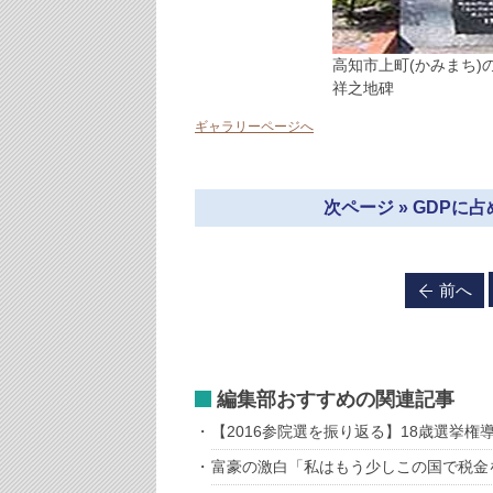
高知市上町(かみまち
祥之地碑
ギャラリーページへ
次ページ » GDP
前へ
編集部おすすめの関連記事
【2016参院選を振り返る】18歳選挙権
富豪の激白「私はもう少しこの国で税金