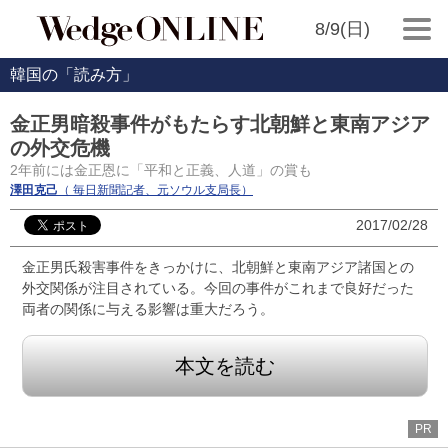
8/9(日)
韓国の「読み方」
金正男暗殺事件がもたらす北朝鮮と東南アジア
の外交危機
2年前には金正恩に「平和と正義、人道」の賞も
澤田克己
（ 毎日新聞記者、元ソウル支局長）
2017/02/28
金正男氏殺害事件をきっかけに、北朝鮮と東南アジア諸国との
外交関係が注目されている。今回の事件がこれまで良好だった
両者の関係に与える影響は重大だろう。
本文を読む
PR