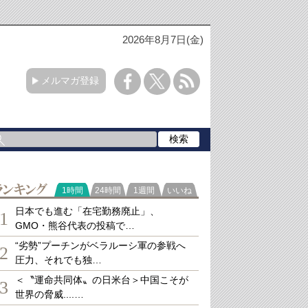
2026年8月7日(金)
メルマガ登録
ランキング
1時間
24時間
1週間
いいね
日本でも進む「在宅勤務廃止」、
1
GMO・熊谷代表の投稿で…
“劣勢”プーチンがベラルーシ軍の参戦へ
2
圧力、それでも独…
＜〝運命共同体〟の日米台＞中国こそが
3
世界の脅威....…