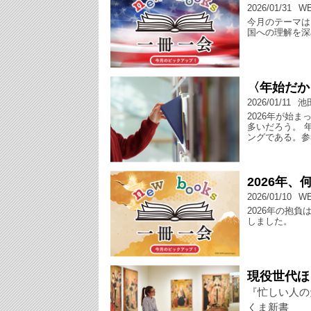
2026/01/31
W
今月のテーマは
国への理解を深
〈年始だか
2026/01/11
池
2026年が始
多いだろう。 
ングである。参
2026年
2026/01/10
W
2026年の抱
しました。
現役世代ほ
『忙しい人の
くま新書