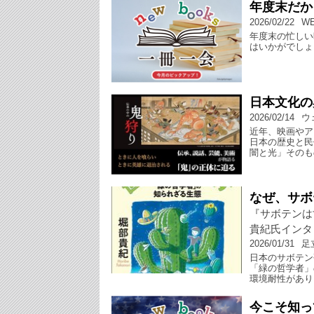
年度末だか
2026/02/22
W
年度末の忙しい
はいかがでしょ
日本文化の
2026/02/14
ウ
近年、映画やア
日本の歴史と民
闇と光」そのも
なぜ、サボ
『サボテンは
貴紀氏インタ
2026/01/31
足
日本のサボテン
「緑の哲学者」
環境耐性があり
今こそ知っ