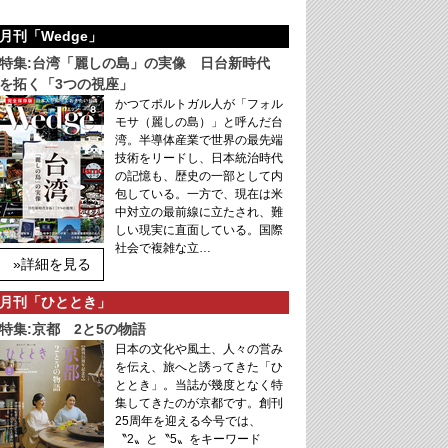
月刊「Wedge」
特集:台湾「麗しの島」の実像 日台新時代
を拓く「3つの視座」
かつてポルトガル人が「フォル
モサ（麗しの島）」と呼んだ台
湾。半導体産業で世界の最先端
技術をリードし、日本統治時代
の記憶も、歴史の一部として内
包している。一方で、現在は米
中対立の最前線に立たされ、難
しい現実に直面している。国際
社会で複雑な立…
»詳細を見る
月刊「ひととき」
特集:京都 2と5の物語
日本の文化や風土、人々の営み
を伝え、旅へと誘ってきた「ひ
ととき」。当誌が幾度となく特
集してきたのが京都です。創刊
25周年を迎える今号では、
〝2〟と〝5〟をキーワード