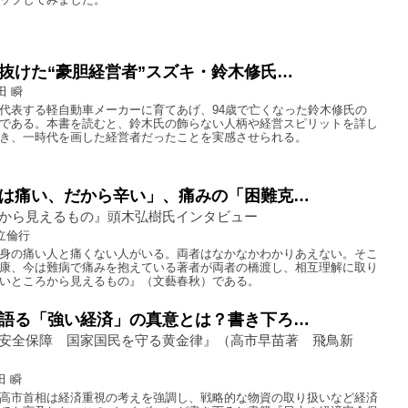
抜けた“豪胆経営者”スズキ・鈴木修氏…
田 瞬
代表する軽自動車メーカーに育てあげ、94歳で亡くなった鈴木修氏の
である。本書を読むと、鈴木氏の飾らない人柄や経営スピリットを詳し
き、一時代を画した経営者だったことを実感させられる。
は痛い、だから辛い」、痛みの「困難克…
から見えるもの』頭木弘樹氏インタビュー
立倫行
身の痛い人と痛くない人がいる。両者はなかなかわかりあえない。そこ
康、今は難病で痛みを抱えている著者が両者の橋渡し、相互理解に取り
いところから見えるもの』（文藝春秋）である。
語る「強い経済」の真意とは？書き下ろ…
安全保障 国家国民を守る黄金律』（高市早苗著 飛鳥新
田 瞬
高市首相は経済重視の考えを強調し、戦略的な物資の取り扱いなど経済