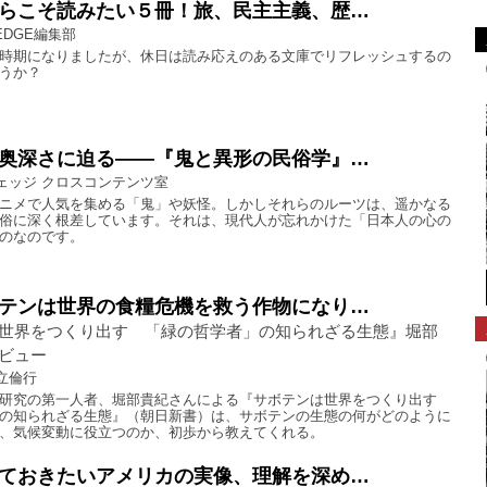
らこそ読みたい５冊！旅、民主主義、歴…
EDGE編集部
時期になりましたが、休日は読み応えのある文庫でリフレッシュするの
うか？
奥深さに迫る――『鬼と異形の民俗学』…
ェッジ クロスコンテンツ室
ニメで人気を集める「鬼」や妖怪。しかしそれらのルーツは、遥かなる
俗に深く根差しています。それは、現代人が忘れかけた「日本人の心の
のなのです。
テンは世界の食糧危機を救う作物になり…
世界をつくり出す 「緑の哲学者」の知られざる生態』堀部
ビュー
立倫行
研究の第一人者、堀部貴紀さんによる『サボテンは世界をつくり出す
の知られざる生態』（朝日新書）は、サボテンの生態の何がどのように
、気候変動に役立つのか、初歩から教えてくれる。
ておきたいアメリカの実像、理解を深め…