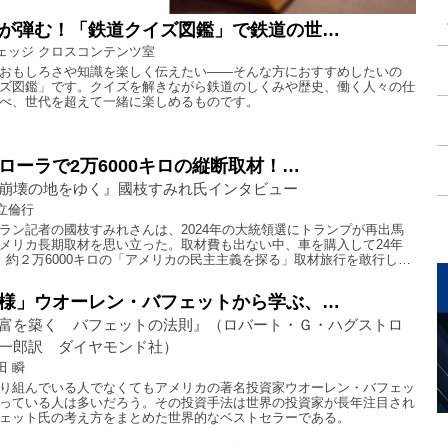
が弾む！「鉄道クイズ図鑑」で鉄道の世…
ェッジ クロスコンテンツ室
おもしろさや知識を楽しく伝えたい――そんな方におすすめしたいの
ズ図鑑」です。クイズを解きながら鉄道のしくみや歴史、働く人々の仕
べ、世代を超えて一緒に楽しめるものです。
ローラで2万6000キロの縦断取材！…
崩壊の地をゆく』國枝すみれ氏インタビュー
立倫行
ラン記者の國枝すみれさんは、2024年の大統領選にトランプが再出馬
メリカ長期取材を思い立った。取材費も出ない中、車を購入して24年
、約２万6000キロの「アメリカの民主主義を探る」取材旅行を敢行し…
様」ウオーレン・バフェットから学ぶ、…
富を築く バフェットの法則』（ロバート・Ｇ・ハグストロ
一郎訳 ダイヤモンド社）
田 瞬
り組んでいる人でなくてもアメリカの著名投資家ウオーレン・バフェッ
っている人は多いだろう。その投資手法は世界の投資家が長年注目され
ェット氏の考え方をまとめた世界的なベストセラーである。