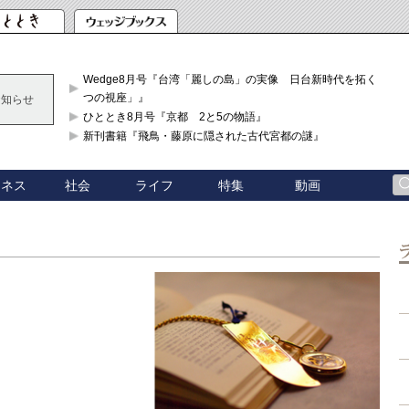
Wedge8月号『台湾「麗しの島」の実像 日台新時代を拓く「3
つの視座」』
お知らせ
ひととき8月号『京都 2と5の物語』
新刊書籍『飛鳥・藤原に隠された古代宮都の謎』
ジネス
社会
ライフ
特集
動画