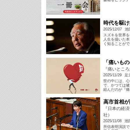
時代を駆け
2025/12/07
池
スズキを世界を
人生を描いた本
く知ることがで
「痛いもの
『痛いところ
2025/11/29
足
世の中には、心
で、かつては健
組んだのが『痛
高市首相が
『日本の経済
社）
2025/11/08
池
所信表明演説で