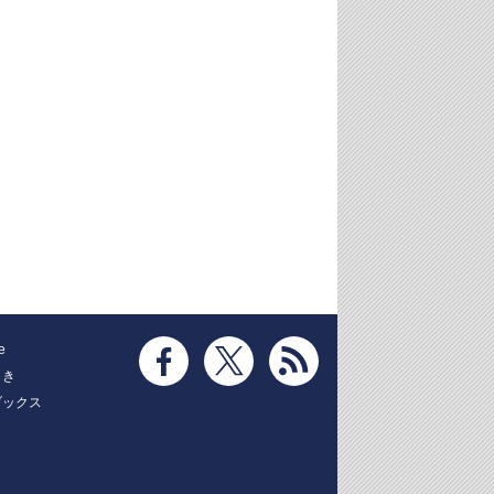
e
とき
ブックス