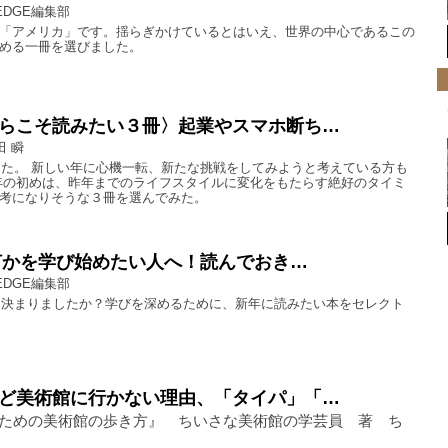
EDGE編集部
「アメリカ」です。揺らぎかけているとはいえ、世界の中心であるこの
める一冊を選びました。
らこそ読みたい３冊〉起業やスマホ断ち…
田 瞬
まった。 新しい年に心機一転、新たな挑戦をしてみようと考えている方も
年の初めは、昨年までのライフスタイルに変化をもたらす絶好のタイミ
考になりそうな３冊を選んでみた。
、何かを学び始めたい人へ！読んでおき…
EDGE編集部
負は決まりましたか？学びを深めるために、新年に読みたい本をセレクト
ど美術館に行かない理由、「タイパ」「…
ための美術館の歩き方』 ちいさな美術館の学芸員 著 ち