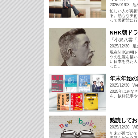
2026/01/03
池
忙しい人が美術
る。熱心な美術
って美術館に行
NHK朝ド
『小泉八雲「
2025/12/30
足
現在NHKの朝
ツの生涯を描い
い日本を見た人
った…
年末年始の
2025/12/30
We
2025年はみ
を、抜粋記事や
熟読してお
2025/12/20
W
年末が近づいて
書籍をピックア