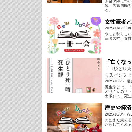
安全保障につい
障 国家国民を
る。
女性筆者と
2025/11/08
W
やっと秋らしい
筆者の本、女性
「亡くなっ
『〈ひとり死
り氏インタビ
2025/10/26
足
死生学とは、「
どりさんの『〈
出版）は、死生
歴史や経済
2025/10/04
W
まだまだ続く暑
たらしてくれる