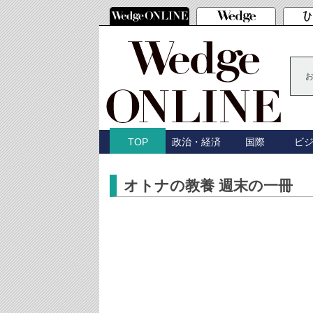
政治・経済
国際
ビ
TOP
オトナの教養 週末の一冊