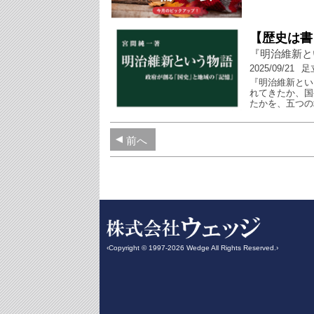
【歴史は書
『明治維新と
2025/09/21
足
『明治維新とい
れてきたか、国
たかを、五つの
前へ
‹Copyright © 1997-2026 Wedge All Rights Reserved.›