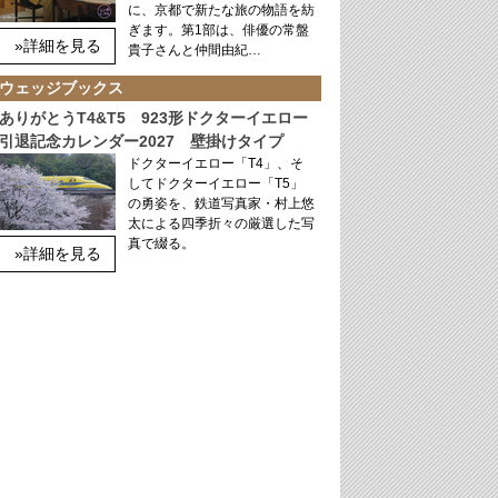
に、京都で新たな旅の物語を紡
ぎます。第1部は、俳優の常盤
»詳細を見る
貴子さんと仲間由紀…
ウェッジブックス
ありがとうT4&T5 923形ドクターイエロー
引退記念カレンダー2027 壁掛けタイプ
ドクターイエロー「T4」、そ
してドクターイエロー「T5」
の勇姿を、鉄道写真家・村上悠
太による四季折々の厳選した写
真で綴る。
»詳細を見る