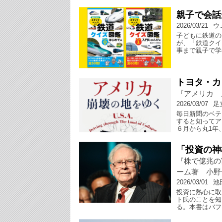
親子で会話
2026/03/21
ウ
子どもに鉄道の
が、「鉄道クイ
事まで親子で学
トヨタ・カ
『アメリカ 
2026/03/07
足
毎日新聞のベテ
すると知ってア
６月から丸1年
「投資の神
『株で億兆の
ーム著 小野
2026/03/01
池
投資に熱心に取
ト氏のことを知
る。本書はバフ