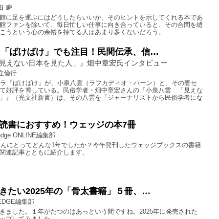
田 瞬
館に足を運ぶにはどうしたらいいか。そのヒントを示してくれる本であ
館ファンを除いて、毎日忙しい仕事に向き合っていると、その合間を縫
こうという心の余裕を持てる人はあまり多くないだろう。
ラ「ばけばけ」でも注目！民間伝承、信…
見えない日本を見た人」』畑中章宏氏インタビュー
立倫行
ドラ『ばけばけ』が、小泉八雲（ラフカディオ・ハーン）と、その妻セ
て好評を博している。民俗学者・畑中章宏さんの『小泉八雲 「見えな
」』（光文社新書）は、その八雲を「ジャーナリストから民俗学者にな
読書におすすめ！ウェッジの本7冊
dge ONLINE編集部
なさんにとってどんな1年でしたか？今年発刊したウェッジブックスの書籍
関連記事とともに紹介します。
きたい2025年の「骨太書籍」５冊、…
EDGE編集部
きました。１年がたつのはあっという間ですね。2025年に発売された
ップしてみました。