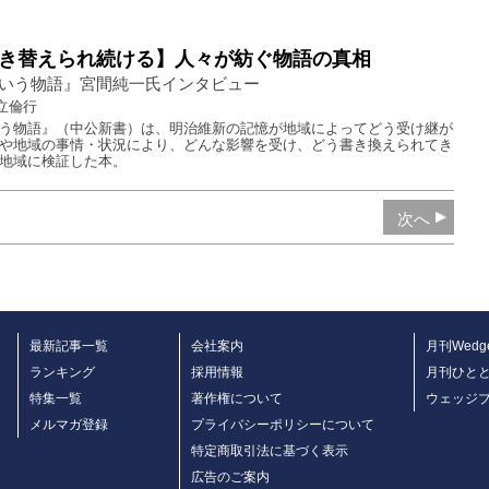
き替えられ続ける】人々が紡ぐ物語の真相
いう物語』宮間純一氏インタビュー
立倫行
う物語』（中公新書）は、明治維新の記憶が地域によってどう受け継が
や地域の事情・状況により、どんな影響を受け、どう書き換えられてき
地域に検証した本。
次へ
最新記事一覧
会社案内
月刊Wedg
ランキング
採用情報
月刊ひと
特集一覧
著作権について
ウェッジ
メルマガ登録
プライバシーポリシーについて
特定商取引法に基づく表示
広告のご案内