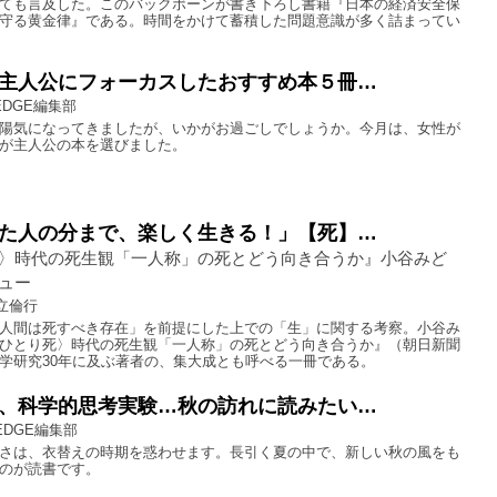
ても言及した。このバックボーンが書き下ろし書籍『日本の経済安全保
守る黄金律』である。時間をかけて蓄積した問題意識が多く詰まってい
主人公にフォーカスしたおすすめ本５冊…
EDGE編集部
陽気になってきましたが、いかがお過ごしでしょうか。今月は、女性が
が主人公の本を選びました。
た人の分まで、楽しく生きる！」【死】…
〉時代の死生観「一人称」の死とどう向き合うか』小谷みど
ュー
立倫行
人間は死すべき存在」を前提にした上での「生」に関する考察。小谷み
ひとり死〉時代の死生観「一人称」の死とどう向き合うか』（朝日新聞
学研究30年に及ぶ著者の、集大成とも呼べる一冊である。
、科学的思考実験…秋の訪れに読みたい…
EDGE編集部
さは、衣替えの時期を惑わせます。長引く夏の中で、新しい秋の風をも
のが読書です。