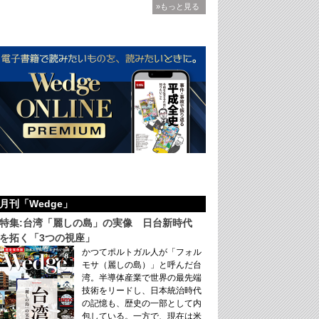
»もっと見る
月刊「Wedge」
特集:台湾「麗しの島」の実像 日台新時代
を拓く「3つの視座」
かつてポルトガル人が「フォル
モサ（麗しの島）」と呼んだ台
湾。半導体産業で世界の最先端
技術をリードし、日本統治時代
の記憶も、歴史の一部として内
包している。一方で、現在は米