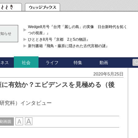
Wedge8月号『台湾「麗しの島」の実像 日台新時代を拓く「3
つの視座」』
お知らせ
ひととき8月号『京都 2と5の物語』
新刊書籍『飛鳥・藤原に隠された古代宮都の謎』
ジネス
ライフ
特集
動画
社会
2020年5月25日
策に有効か？エビデンスを見極める（後
研究科）インタビュー
刷画面