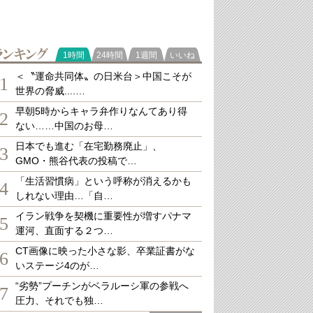
ランキング
1時間
24時間
1週間
いいね
＜〝運命共同体〟の日米台＞中国こそが
1
世界の脅威....…
早朝5時からキャラ弁作りなんてあり得
2
ない……中国のお母…
日本でも進む「在宅勤務廃止」、
3
GMO・熊谷代表の投稿で…
「生活習慣病」という呼称が消えるかも
4
しれない理由…「自…
イラン戦争を契機に重要性が増すパナマ
5
運河、直面する２つ…
CT画像に映った小さな影、卒業証書がな
6
いステージ4のが…
“劣勢”プーチンがベラルーシ軍の参戦へ
7
圧力、それでも独…