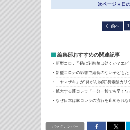
次ページ » 
1
前へ
編集部おすすめの関連記事
新型コロナ予防に乳酸菌は効くか？エビ
新型コロナの影響で給食のない子どもた
「ヤマザキ」が“発がん物質”臭素酸カ
拡大する豚コレラ「一分一秒でも早くワ
なぜ日本は豚コレラの流行を止められな
バックナンバー