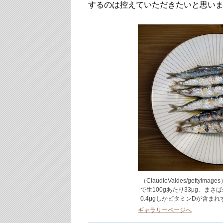
するのは控えていただきたいと思い
（ClaudioValdes/get
で生100gあたり33μg、まさば
0.4μgしかビタミンDが含まれ
ギャラリーページへ