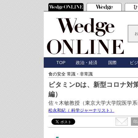
TOP
政治・経済
国際
ビ
食の安全 常識・非常識
ビタミンDは、新型コロナ対
編）
佐々木敏教授（東京大学大学院医学系
松永和紀
（ 科学ジャーナリスト）
印