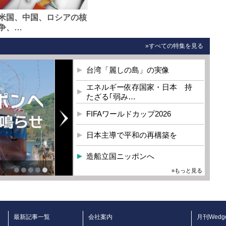
米国、中国、ロシアの核
争、…
»すべての特集を見る
台湾「麗しの島」の実像
エネルギー依存国家・日本 持
たざる｢弱み…
FIFAワールドカップ2026
日本主導で平和の再構築を
造船立国ニッポンへ
»もっと見る
最新記事一覧
会社案内
月刊Wedg