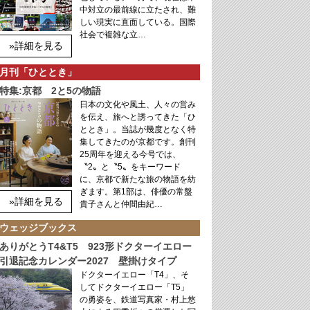
中対立の最前線に立たされ、難
しい現実に直面している。国際
社会で複雑な立…
»詳細を見る
月刊「ひととき」
特集:京都 2と5の物語
日本の文化や風土、人々の営み
を伝え、旅へと誘ってきた「ひ
ととき」。当誌が幾度となく特
集してきたのが京都です。創刊
25周年を迎える今号では、
〝2〟と〝5〟をキーワード
に、京都で新たな旅の物語を紡
ぎます。第1部は、俳優の常盤
»詳細を見る
貴子さんと仲間由紀…
ウェッジブックス
ありがとうT4&T5 923形ドクターイエロー
引退記念カレンダー2027 壁掛けタイプ
ドクターイエロー「T4」、そ
してドクターイエロー「T5」
の勇姿を、鉄道写真家・村上悠