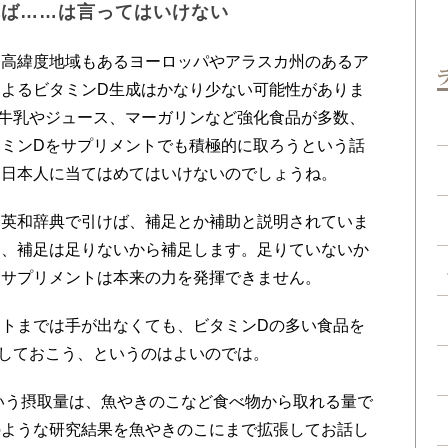
れば……は言ってはいけない
。高緯度地域もあるヨーロッパやアラスカ州のあるア
よるビタミンD生成はかなり少ない可能性がありま
牛乳やジュース、マーガリンなど強化食品が多数、
ミンDをサプリメントでも積極的に取ろうという話
、日本人に当てはめてはいけないのでしょうね。
を英和辞典で引けば、補足とか補助と説明されていま
し、補足は足りないから補足します。足りていないか
もサプリメントは本来の力を発揮できません。
トまでは手が出なくても、ビタミンDの多い食品を
しておこう、というのはよいのでは。
という摂取量は、魚やきのこなど食べ物から取れる量で
のような研究結果を魚やきのこにまで拡張してお話し