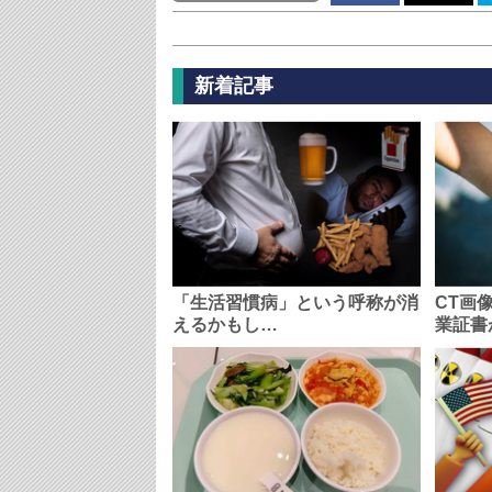
新着記事
「生活習慣病」という呼称が消
CT画
えるかもし…
業証書