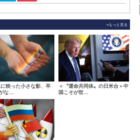
»もっと見る
像に映った小さな影、卒
＜〝運命共同体〟の日米台＞中
がな…
国こそが世…