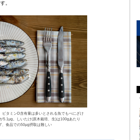
ます。
tyimages）ビタミンD含有量は多いとされる魚でもべにざけ
が5.1μg。しいたけ(原木栽培、生)は100gあたり
ず、食品での50μg摂取は難しい