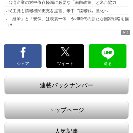
台湾企業の対中依存軽減に必要な「南向政策」と米台協力
民主党も情報機関拡充を提言、米中〝諜報戦〟激化へ
「経済」と「安保」は表裏一体 令和時代の新たな国家戦略を描
け
PR
シェア
ツイート
送る
連載バックナンバー
トップページ
人気記事