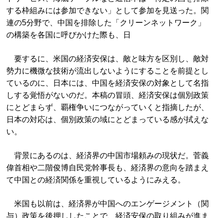
する枠組みには参加できない」として参加を見送った。関
連の5分野で、中国を排除した「クリーンネットワーク」
の構築を各国に呼びかけた際も、日
要するに、米国の経済安保は、敵と味方を区別し、敵対
勢力に機微な技術が流出しないようにすることを前提とし
ているのに、日本には、中国を経済安保の対象として名指
しする覚悟がないのだ。本稿の冒頭、経済安保は個別政策
にとどまらず、覇権争いにつながっていくと指摘したが、
日本の対応は、個別政策の域にとどまっている感が拭えな
い。
背景にあるのは、経済界の中国市場頼みの現状だ。菅義
偉首相や二階俊博自民党幹事長も、経済界の意向を踏まえ
て中国との経済関係を重視しているようにみえる。
米国も以前は、経済界が中国へのエンゲージメント（関
与）政策を後押ししたことで、経済安保の取り組みが進ま