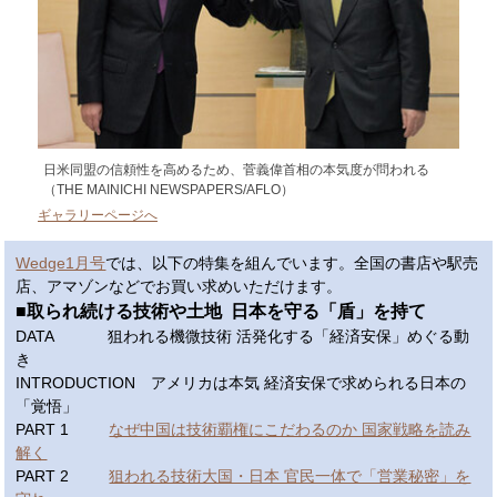
日米同盟の信頼性を高めるため、菅義偉首相の本気度が問われる
（THE MAINICHI NEWSPAPERS/AFLO）
ギャラリーページへ
Wedge1月号
では、以下の特集を組んでいます。全国の書店や駅売
店、アマゾンなどでお買い求めいただけます。
■取られ続ける技術や土地 日本を守る「盾」を持て
DATA 狙われる機微技術 活発化する「経済安保」めぐる動
き
INTRODUCTION アメリカは本気 経済安保で求められる日本の
「覚悟」
PART 1
なぜ中国は技術覇権にこだわるのか 国家戦略を読み
解く
PART 2
狙われる技術大国・日本 官民一体で「営業秘密」を