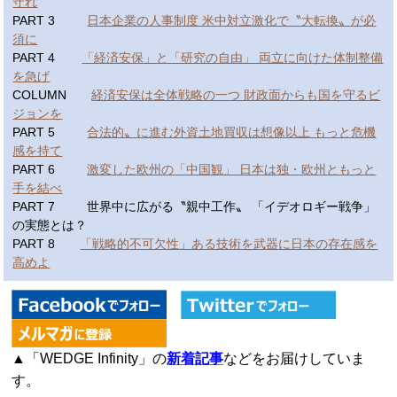
守れ
PART 3
日本企業の人事制度 米中対立激化で〝大転換〟が必
須に
PART 4
「経済安保」と「研究の自由」 両立に向けた体制整備
を急げ
COLUMN
経済安保は全体戦略の一つ 財政面からも国を守るビ
ジョンを
PART 5
合法的〟に進む外資土地買収は想像以上 もっと危機
感を持て
PART 6
激変した欧州の「中国観」 日本は独・欧州ともっと
手を結べ
PART 7 世界中に広がる〝親中工作〟 「イデオロギー戦争」
の実態とは？
PART 8
「戦略的不可欠性」ある技術を武器に日本の存在感を
高めよ
▲「WEDGE Infinity」の
新着記事
などをお届けしていま
す。