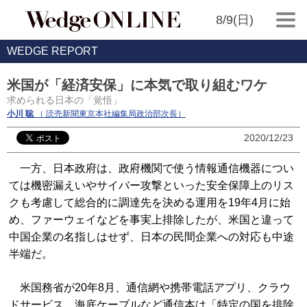
8/9(日)
WEDGE REPORT
米国が「経済安保」に本気で取り組むワケ
求められる日本の「覚悟」
小川 聡
（ 読売新聞東京本社編集局政治部次長）
2020/12/23
一方、日本政府は、政府機関で使う情報通信機器につい
ては機密漏えいやサイバー攻撃といった安全保障上のリス
クも考慮して総合的に調達先を決める運用を19年4月に始
め、ファーウェイなどを事実上排除したが、米国と違って
中国企業の名指しはせず、日本の民間企業への対応も中途
半端だ。
米国務省が20年8月、通信網や携帯電話アプリ、クラウ
ドサービス、海底ケーブルなど通信本は「特定の国を排除