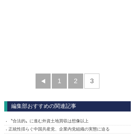
前
1
2
3
へ
編集部おすすめの関連記事
〝合法的〟に進む外資土地買収は想像以上
正統性揺らぐ中国共産党、企業内党組織の実態に迫る