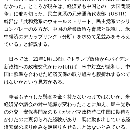
なかった。ところが現在は、経済界も中国との「大国間競
争」に舵を切った。民主党系の元米通商代表部（USTR）
幹部は「共和党系のウォールストリート、民主党系のシリ
コンバレーの双方が、中国の産業政策を脅威と認識し、米
中経済のデカップリング（分断）を求めて足並みをそろえ
ている」と解説する。
日本では、21年1月に米国でトランプ政権からバイデン
新政権への政権交代が行われれば、米中対立が緩和し、中
国に照準を合わせた経済安保の取り組みも腰折れするので
はないかという見方がある。
筆者もそうした懸念を全く持たないわけではないが、米
経済界や議会の対中認識が変わったことに加え、民主党系
の外交・安保専門家の多くがオバマ政権時に中国に期待を
かけたのに裏切られた経験があり、既に動き出している経
済安保の取り組みを逆戻りさせることはないとみている。