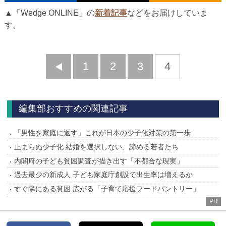
▲「Wedge ONLINE」の
新着記事
などをお届けしていま
す。
前
1
2
3
4
へ
編集部おすすめの関連記事
「男性を家庭に返す」これが日本の少子化対策の第一歩
止まらぬ少子化 結婚を選択しない、諦める若者たち
内閣府の子ども貧困調査が描き出す「不都合な現実」
過去最少の新成人 子ども家庭庁創設で出生率は増えるか
すぐ隣にある貧困 広がる「子育て応援フードパントリー」
PR