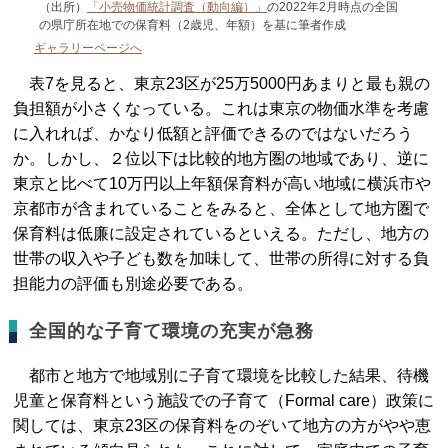
（出所）
「小売物価統計調査（動向編）」
の2022年2月時点の全国
の県庁所在地での保育料（2歳児、年額）を基に筆者作成
ギャラリーページへ
表7を見ると、東京23区が25万5000円あまりと最も親の
負担額が小さくなっている。これは東京の物価水準を考慮
に入れれば、かなり低額と評価できるのではないだろう
か。しかし、２位以下は比較的地方圏の地域であり、逆に
東京と比べて10万円以上年額保育料が高い地域に横浜市や
京都市が含まれていることをみると、全体として地方圏で
保育料は低廉に設定されているといえる。ただし、地方の
世帯の収入や子ども数を加味して、世帯の所得に対する負
担能力の評価も別途必要である。
全国的な子育て環境の充実が急務
都市と地方で地域別に子育て環境を比較した結果、待機
児童と保育料という施設での子育て（Formal care）政策に
関しては、東京23区の保育料をのぞいて地方の方がやや恵