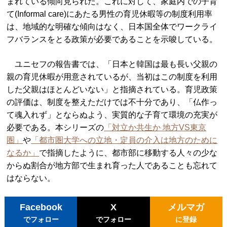
まれている傾向見られた。これに対して、家庭内での子育
て(Informal care)にあたる男性の育児休暇等の制度利用率
は、地域的な明確な傾向はなく、日本国全体でワークライ
フバランスをとる政策が必要であることを示唆している。
ユニセフの報告書では、「日本と韓国は最も長い父親の
親の育児休暇が用意されているが、当初はこの制度を利用
した父親はほとんどいない」と指摘されている。育児政策
の評価は、制度を整えただけでは不十分であり、「仏作っ
て魂入れず」とならぬよう、実質的な子育て環境の充実が
必要である。本シリーズの
「対立か共生か 地方VS東京
圏」
や
「都市圏大学への立地・定員の介入は地方のために
なるか」
で指摘したように、都市部に移動する人々の少な
からぬ割合が地方部で生まれ育った人であることも忘れて
はならない。
Facebook
X
メルマガ
でフォロー
でフォロー
に登録