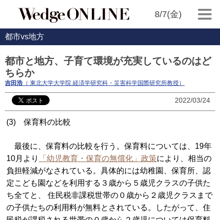
8/7(金)
都市vs地方
都市と地方、子育て環境が充実しているのはど
ちらか
吉田浩
（ 東北大学大学院 経済学研究科・災害科学国際研究所教授）
2022/03/24
(3) 保育料の比較
最後に、保育料の比較を行う。保育料については、19年
10月より
「幼児教育・保育の無償化」政策
により、相当の
負担軽減がなされている。具体的には幼稚園、保育所、認
定こども園などを利用する３歳から５歳児クラスの子供た
ち全てと、 住民税非課税世帯の０歳から２歳児クラスまで
の子供たちの利用料が無料とされている。したがって、住
民税が課税される世帯の０歳から２歳児については保育料