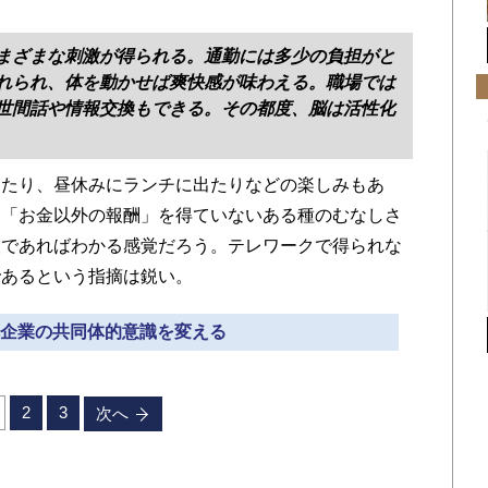
まざまな刺激が得られる。通勤には多少の負担がと
れられ、体を動かせば爽快感が味わえる。職場では
世間話や情報交換もできる。その都度、脳は活性化
たり、昼休みにランチに出たりなどの楽しみもあ
た「お金以外の報酬」を得ていないある種のむなしさ
人であればわかる感覚だろう。テレワークで得られな
であるという指摘は鋭い。
日本企業の共同体的意識を変える
2
3
次へ