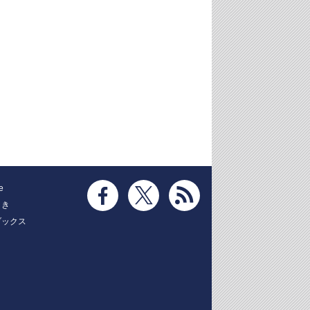
e
とき
ブックス