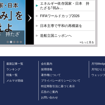
エネルギー依存国家・日本 持
たざる｢弱み…
FIFAワールドカップ2026
日本主導で平和の再構築を
本 持たざ
造船立国ニッポンへ
»もっと見る
最新記事一覧
会社案内
月刊Wedg
ランキング
採用情報
月刊ひと
特集一覧
著作権について
ウェッジ
メルマガ登録
プライバシーポリシーについて
特定商取引法に基づく表示
広告のご案内
お問い合わせ