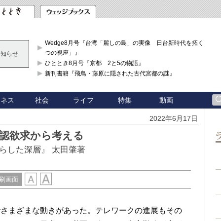
Wedge8月号『台湾「麗しの島」の実像 日台新時代を拓く「3
つの視座」』
お知らせ
ひととき8月号『京都 2と5の物語』
新刊書籍『飛鳥・藤原に隠された古代宮都の謎』
ジネス
社会
ライフ
特集
動画
2022年6月17日
承認欲求から考える
さらした深層』 太田肇著
刷画面
さまざまな動きがあった。テレワークの進展もその