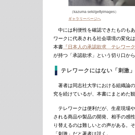
（kazuma seki/gettyimages）
ギャラリーページへ
中には利便性を確認できたものもあ
ワークに代表される社会環境の変化
本書
『日本人の承認欲求 テレワー
が持つ「承認欲求」という切り口か
テレワークにはない「刺激
著者は同志社大学における組織論の
究を続けているが、本書にまとめた
テレワークは便利だが、生産現場や
される商品や製品の開発、相手の感
り替えるのは難しいとの声がある。
「刺激」だと著者は説く。