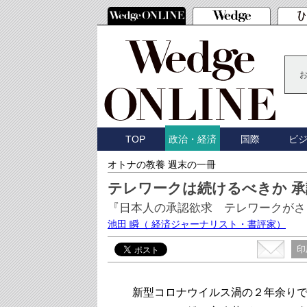
TOP
国際
ビ
政治・経済
オトナの教養 週末の一冊
テレワークは続けるべきか 
『日本人の承認欲求 テレワークが
池田 瞬
（ 経済ジャーナリスト・書評家）
印
新型コロナウイルス渦の２年余りで