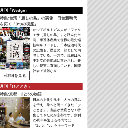
月刊「Wedge」
特集:台湾「麗しの島」の実像 日台新時代
を拓く「3つの視座」
かつてポルトガル人が「フォル
モサ（麗しの島）」と呼んだ台
湾。半導体産業で世界の最先端
技術をリードし、日本統治時代
の記憶も、歴史の一部として内
包している。一方で、現在は米
中対立の最前線に立たされ、難
しい現実に直面している。国際
社会で複雑な立…
»詳細を見る
月刊「ひととき」
特集:京都 2と5の物語
日本の文化や風土、人々の営み
を伝え、旅へと誘ってきた「ひ
ととき」。当誌が幾度となく特
集してきたのが京都です。創刊
25周年を迎える今号では、
〝2〟と〝5〟をキーワード