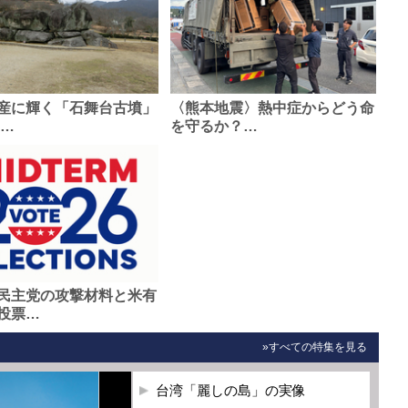
産に輝く「石舞台古墳」
〈熊本地震〉熱中症からどう命
0…
を守るか？…
民主党の攻撃材料と米有
投票…
»すべての特集を見る
台湾「麗しの島」の実像