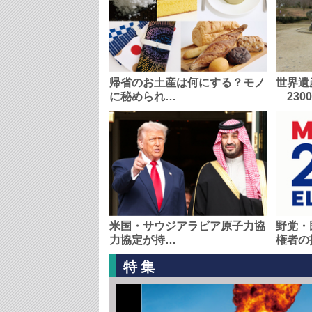
帰省のお土産は何にする？モノ
世界遺
に秘められ…
230
米国・サウジアラビア原子力協
野党・
力協定が持…
権者の
特集