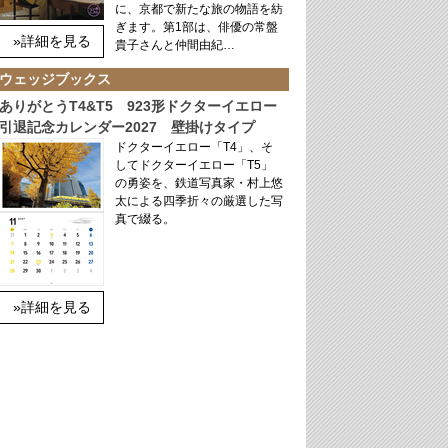
に、京都で新たな旅の物語を紡
ぎます。第1部は、俳優の常盤
»詳細を見る
貴子さんと仲間由紀…
ウェッジブックス
ありがとうT4&T5 923形ドクターイエロー
引退記念カレンダー2027 壁掛けタイプ
ドクターイエロー「T4」、そ
してドクターイエロー「T5」
の勇姿を、鉄道写真家・村上悠
太による四季折々の厳選した写
真で綴る。
»詳細を見る