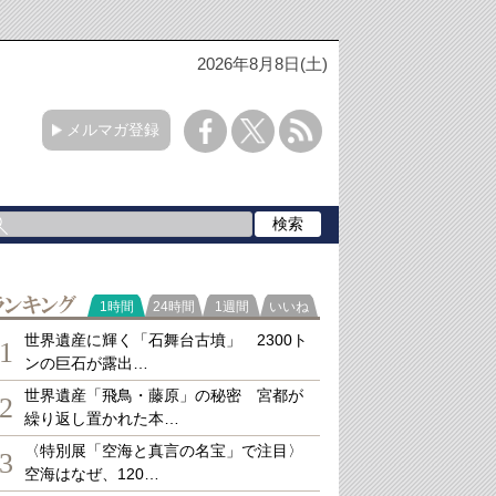
2026年8月8日(土)
メルマガ登録
ランキング
1時間
24時間
1週間
いいね
世界遺産に輝く「石舞台古墳」 2300ト
1
ンの巨石が露出…
世界遺産「飛鳥・藤原」の秘密 宮都が
2
繰り返し置かれた本…
〈特別展「空海と真言の名宝」で注目〉
3
空海はなぜ、120…