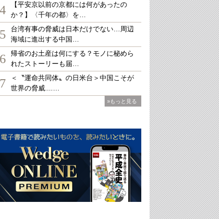
【平安京以前の京都には何があったの
4
か？】〈千年の都〉を…
台湾有事の脅威は日本だけでない…周辺
5
海域に進出する中国…
帰省のお土産は何にする？モノに秘めら
6
れたストーリーも届…
＜〝運命共同体〟の日米台＞中国こそが
7
世界の脅威....…
»もっと見る