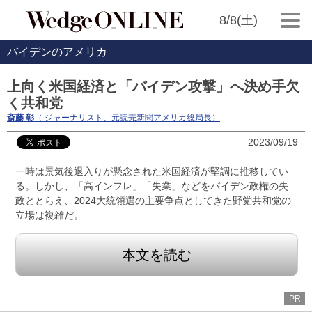
8/8(土)
バイデンのアメリカ
上向く米国経済と「バイデン攻撃」へ決め手欠
く共和党
斎藤 彰
（ ジャーナリスト、元読売新聞アメリカ総局長）
2023/09/19
一時は景気後退入りが懸念された米国経済が堅調に推移してい
る。しかし、「高インフレ」「失業」などをバイデン政権の失
政ととらえ、2024大統領選の主要争点としてきた野党共和党の
立場は複雑だ。
本文を読む
PR