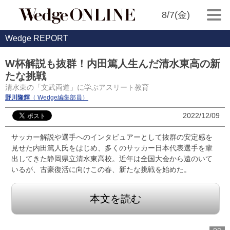
8/7(金)
Wedge REPORT
W杯解説も抜群！内田篤人生んだ清水東高の新
たな挑戦
清水東の「文武両道」に学ぶアスリート教育
野川隆輝
（ Wedge編集部員）
2022/12/09
サッカー解説や選手へのインタビュアーとして抜群の安定感を
見せた内田篤人氏をはじめ、多くのサッカー日本代表選手を輩
出してきた静岡県立清水東高校。近年は全国大会から遠のいて
いるが、古豪復活に向けこの春、新たな挑戦を始めた。
本文を読む