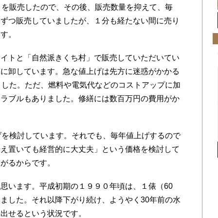
２を販売したので、その後、販売数量を抑えて、毎
クずつ販売していましたが、１分も経たない間に売り
ます。
イトと「自然派きくち村」で販売していただいてい
蔵に卸しています。急な値上げは先方に迷惑がかかる
ました。ただ、燃料や電気代などのコストアップに加
トラブルもありました。修繕には数百万円の費用がか
げを検討しています。それでも、毎年値上げするので
据え置いても経営的に大丈夫」という価格を検討して
ながるからです。
思います。平成初期の１９９０年頃は、１俵（60
ました。それ以降下がり続け、ようやく30年前の水
を出せるという状況です。