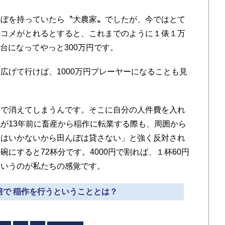
ぼを持っていたら〝大農家〟でしたが、今ではとて
のコメがとれるとすると、これまでのように１俵１万
円台になってやっと300万円です。
げて行けば、1000万円プレーヤーになることも見
で消えてしまうんです。そこに自分の人件費を入れ
が13年前に畜産から稲作に転業する際も、周囲から
にはいかないから田んぼは貸さない」と強く反対され
にすると72杯分です。4000円で割れば、１杯60円
というのが私たちの感覚です。
栽培で 稲作を行うということとは？