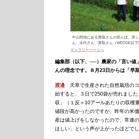
中山間地にある實取さんの田んぼ。美し
ん、水代さん、實取さん（WEDGE以下
ギャラリーページへ
編集部（以下、──）農家の「言い値
んの理念です。８月23日からは「早
渡邉
天草で生産された自然栽培のコメ
始すると、３日で250袋が売れまし
収」（１反＝10アールあたりの収穫
値段が高かったのですが、昨年の米価
産は値上げをしなかったので、常連
ほしい」という声が上がったほどで