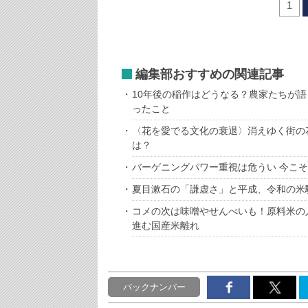
1
編集部おすすめの関連記事
10年後の稲作はどうなる？農家たちが語
ったこと
〈花を愛でる文化の衰退〉消えゆく街の
は？
バーゲニングパワー重視は危うい 今こ
夏目漱石の「謙虚さ」と平成、令和の米
コメの次は味噌やせんべいも！原料米の
進む国産米離れ
バックナンバー