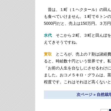
昔は、１町（１ヘクタール）の田ん
も食べていけません。１町で６トン
5000円だと、売上は150万円。３万
水代
そこから２町、３町と田んぼを広
えてきそうですね。
實取
ところが、売上の７割は諸経費
ると、時給数十円という世界です。私
「お前の人生を台なしにさせるわけ
ました。おコメ５キロ・グラムは、茶碗
程度です。これはそれほど高くない
次ページ » 自然