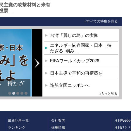
民主党の攻撃材料と米有
投票…
»すべての特集を見る
台湾「麗しの島」の実像
エネルギー依存国家・日本 持
たざる｢弱み…
FIFAワールドカップ2026
日本主導で平和の再構築を
造船立国ニッポンへ
»もっと見る
最新記事一覧
会社案内
月刊Wedg
ランキング
採用情報
月刊ひと