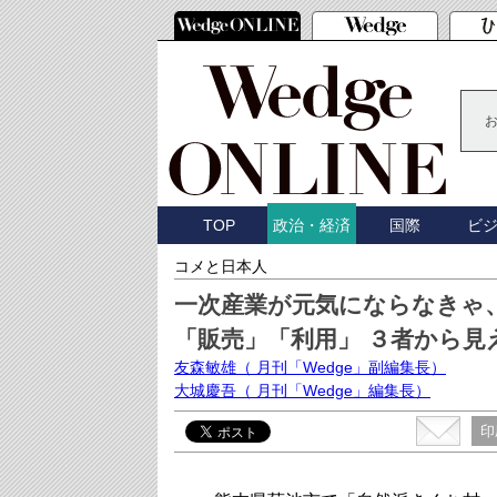
TOP
国際
ビ
政治・経済
コメと日本人
一次産業が元気にならなきゃ
「販売」「利用」 ３者から見
友森敏雄
（ 月刊「Wedge」副編集長）
大城慶吾
（ 月刊「Wedge」編集長）
印