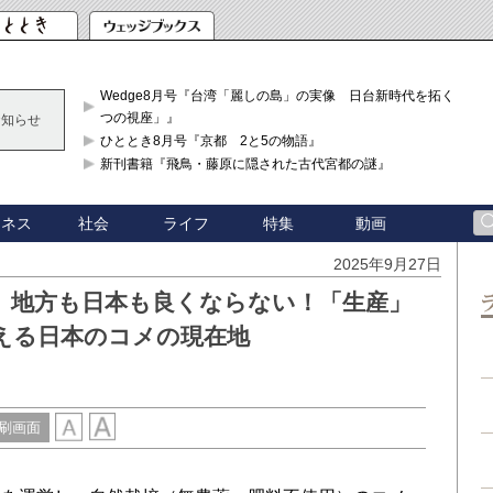
Wedge8月号『台湾「麗しの島」の実像 日台新時代を拓く「3
つの視座」』
お知らせ
ひととき8月号『京都 2と5の物語』
新刊書籍『飛鳥・藤原に隠された古代宮都の謎』
ジネス
社会
ライフ
特集
動画
2025年9月27日
、地方も日本も良くならない！「生産」
える日本のコメの現在地
刷画面