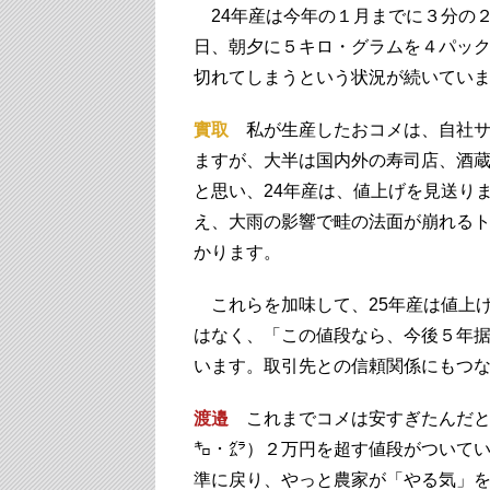
24年産は今年の１月までに３分の
日、朝夕に５キロ・グラムを４パッ
切れてしまうという状況が続いてい
實取
私が生産したおコメは、自社サ
ますが、大半は国内外の寿司店、酒
と思い、24年産は、値上げを見送り
え、大雨の影響で畦の法面が崩れる
かります。
これらを加味して、25年産は値上
はなく、「この値段なら、今後５年
います。取引先との信頼関係にもつ
渡邉
これまでコメは安すぎたんだと
㌔・㌘）２万円を超す値段がついてい
準に戻り、やっと農家が「やる気」