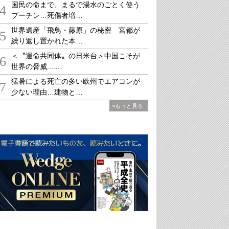
国民の命まで、まるで湯水のごとく使う
4
プーチン…死傷者増…
世界遺産「飛鳥・藤原」の秘密 宮都が
5
繰り返し置かれた本…
＜〝運命共同体〟の日米台＞中国こそが
6
世界の脅威....…
猛暑による死亡の多い欧州でエアコンが
7
少ない理由…建物と…
»もっと見る