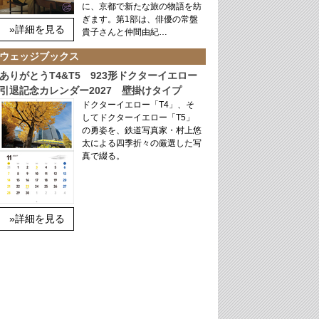
に、京都で新たな旅の物語を紡
ぎます。第1部は、俳優の常盤
»詳細を見る
貴子さんと仲間由紀…
ウェッジブックス
ありがとうT4&T5 923形ドクターイエロー
引退記念カレンダー2027 壁掛けタイプ
ドクターイエロー「T4」、そ
してドクターイエロー「T5」
の勇姿を、鉄道写真家・村上悠
太による四季折々の厳選した写
真で綴る。
»詳細を見る