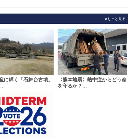
»もっと見る
産に輝く「石舞台古墳」
〈熊本地震〉熱中症からどう命
0…
を守るか？…