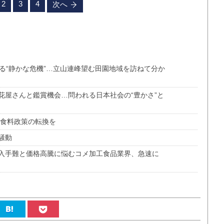
2
3
4
次へ
る“静かな危機”…立山連峰望む田園地域を訪ねて分か
花屋さんと鑑賞機会…問われる日本社会の“豊かさ”と
そ食料政策の転換を
騒動
入手難と価格高騰に悩むコメ加工食品業界、急速に