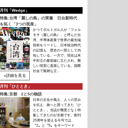
月刊「Wedge」
特集:台湾「麗しの島」の実像 日台新時代
を拓く「3つの視座」
かつてポルトガル人が「フォル
モサ（麗しの島）」と呼んだ台
湾。半導体産業で世界の最先端
技術をリードし、日本統治時代
の記憶も、歴史の一部として内
包している。一方で、現在は米
中対立の最前線に立たされ、難
しい現実に直面している。国際
社会で複雑な立…
»詳細を見る
月刊「ひととき」
特集:京都 2と5の物語
日本の文化や風土、人々の営み
を伝え、旅へと誘ってきた「ひ
ととき」。当誌が幾度となく特
集してきたのが京都です。創刊
25周年を迎える今号では、
〝2〟と〝5〟をキーワード