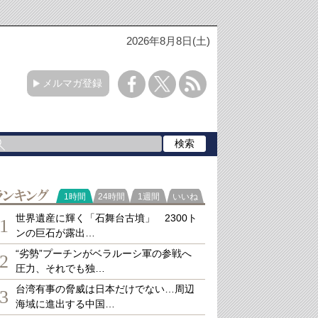
2026年8月8日(土)
メルマガ登録
ランキング
1時間
24時間
1週間
いいね
世界遺産に輝く「石舞台古墳」 2300ト
1
ンの巨石が露出…
“劣勢”プーチンがベラルーシ軍の参戦へ
2
圧力、それでも独…
台湾有事の脅威は日本だけでない…周辺
3
海域に進出する中国…