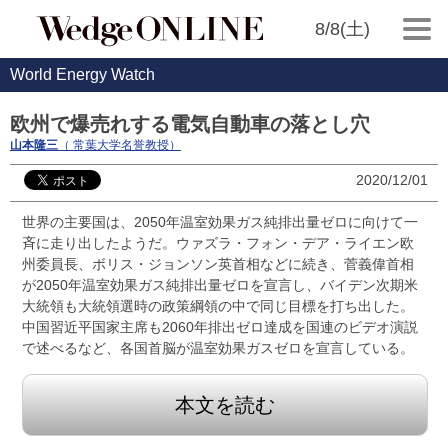
8/8(土)
World Energy Watch
欧州で爆売れする電気自動車の落とし穴
山本隆三
（ 常葉大学名誉教授）
2020/12/01
世界の主要国は、2050年温室効果ガス純排出量ゼロに向けて一
斉に走り出したようだ。ウァズラ・フォン・デア・ライエン欧
州委員長、ボリス・ジョンソン英首相などに続き、菅義偉首相
が2050年温室効果ガス純排出量ゼロを宣言し、バイデン次期米
大統領も大統領選時の政策綱領の中で同じ目標を打ち出した。
中国習近平国家主席も2060年排出ゼロ達成を国連のビデオ演説
で述べるなど、各国首脳が温室効果ガスゼロを宣言している。
本文を読む