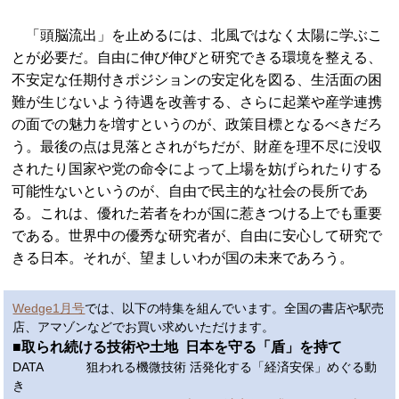
「頭脳流出」を止めるには、北風ではなく太陽に学ぶこ
とが必要だ。自由に伸び伸びと研究できる環境を整える、
不安定な任期付きポジションの安定化を図る、生活面の困
難が生じないよう待遇を改善する、さらに起業や産学連携
の面での魅力を増すというのが、政策目標となるべきだろ
う。最後の点は見落とされがちだが、財産を理不尽に没収
されたり国家や党の命令によって上場を妨げられたりする
可能性ないというのが、自由で民主的な社会の長所であ
る。これは、優れた若者をわが国に惹きつける上でも重要
である。世界中の優秀な研究者が、自由に安心して研究で
きる日本。それが、望ましいわが国の未来であろう。
Wedge1月号
では、以下の特集を組んでいます。全国の書店や駅売
店、アマゾンなどでお買い求めいただけます。
■取られ続ける技術や土地 日本を守る「盾」を持て
DATA 狙われる機微技術 活発化する「経済安保」めぐる動
き