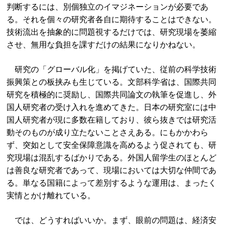
判断するには、別個独立のイマジネーションが必要であ
る。それを個々の研究者各自に期待することはできない。
技術流出を抽象的に問題視するだけでは、研究現場を萎縮
させ、無用な負担を課すだけの結果になりかねない。
研究の「グローバル化」を掲げていた、従前の科学技術
振興策との板挟みも生じている。文部科学省は、国際共同
研究を積極的に奨励し、国際共同論文の執筆を促進し、外
国人研究者の受け入れを進めてきた。日本の研究室には中
国人研究者が現に多数在籍しており、彼ら抜きでは研究活
動そのものが成り立たないことさえある。にもかかわら
ず、突如として安全保障意識を高めるよう促されても、研
究現場は混乱するばかりである。外国人留学生のほとんど
は善良な研究者であって、現場においては大切な仲間であ
る。単なる国籍によって差別するような運用は、まったく
実情とかけ離れている。
では、どうすればいいか。まず、眼前の問題は、経済安