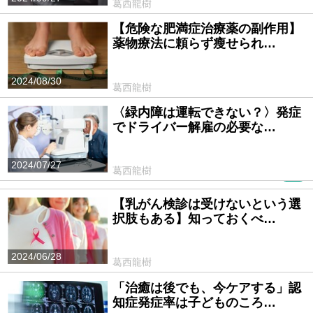
葛西龍樹
【危険な肥満症治療薬の副作用】
薬物療法に頼らず瘦せられ…
2024/08/30
葛西龍樹
〈緑内障は運転できない？〉発症
でドライバー解雇の必要な…
2024/07/27
葛西龍樹
PR
【乳がん検診は受けないという選
択肢もある】知っておくべ…
2024/06/28
葛西龍樹
「治癒は後でも、今ケアする」認
知症発症率は子どものころ…