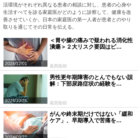
活環境がそれぞれ異なる患者の相談に対し、患者の心身や
生活すべてを診る家庭医がどのように診察して、健康を改
善させていくか。日本の家庭医の第一人者が患者とのやり
取りを通じてその日常を伝える。
＜胃や腸の痛みで疑われる消化性
潰瘍＞２大リスク要因はピ…
2024/12/01
葛西龍樹
男性更年期障害のとんでもない誤
解：下部尿路症状の経験を…
2024/10/26
葛西龍樹
がんや終末期だけではない「緩和
ケア」、早期導入で苦痛を…
2024/09/27