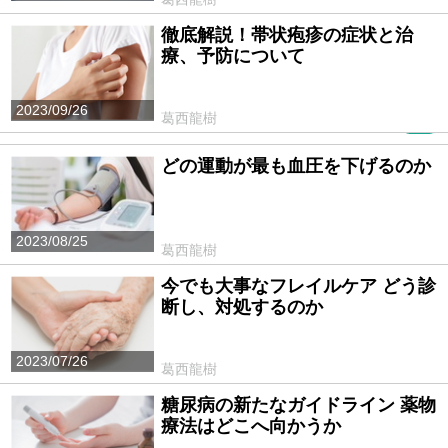
徹底解説！帯状疱疹の症状と治
療、予防について
2023/09/26
葛西龍樹
PR
どの運動が最も血圧を下げるのか
2023/08/25
葛西龍樹
今でも大事なフレイルケア どう診
断し、対処するのか
2023/07/26
葛西龍樹
糖尿病の新たなガイドライン 薬物
療法はどこへ向かうか