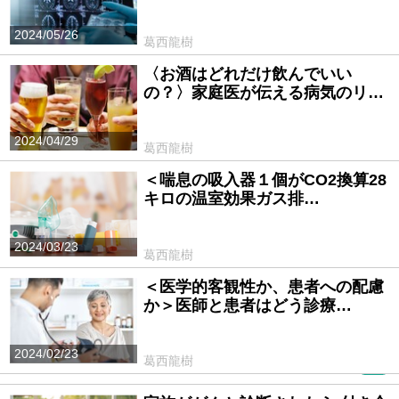
2024/05/26
葛西龍樹
〈お酒はどれだけ飲んでいい
の？〉家庭医が伝える病気のリ…
2024/04/29
葛西龍樹
＜喘息の吸入器１個がCO2換算28
キロの温室効果ガス排…
2024/03/23
葛西龍樹
＜医学的客観性か、患者への配慮
か＞医師と患者はどう診療…
2024/02/23
葛西龍樹
PR