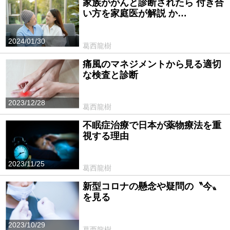
家族ががんと診断されたら 付き合
い方を家庭医が解説 か…
2024/01/30
葛西龍樹
痛風のマネジメントから見る適切
な検査と診断
2023/12/28
葛西龍樹
不眠症治療で日本が薬物療法を重
視する理由
2023/11/25
葛西龍樹
新型コロナの懸念や疑問の〝今〟
を見る
2023/10/29
葛西龍樹