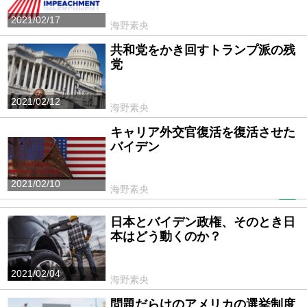
2021/02/17
海野素央
共和党をかき回すトランプ派の残
党
2021/02/12
海野素央
キャリア外交官復活を復活させた
バイデン
2021/02/10
海野素央
PR
日本とバイデン政権、そのとき日
本はどう動くのか？
2021/02/04
海野素央
問題だらけのアメリカの選挙制度