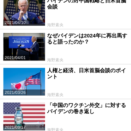
バイデンの対中国戦略と日米首脳
会談
2021/04/10
海野素央
なぜバイデンは2024年に再出馬す
ると語ったのか？
2021/04/01
海野素央
人権と経済、日米首脳会談のポイ
ント
2021/03/26
海野素央
「中国のワクチン外交」に対する
バイデンの巻き返し
2021/03/17
海野素央