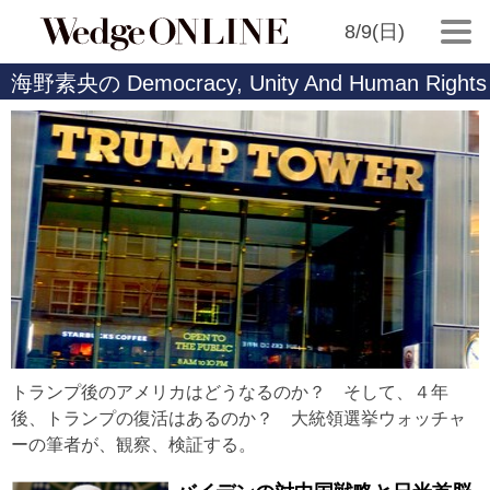
8/9(日)
海野素央の Democracy, Unity And Human Rights
トランプ後のアメリカはどうなるのか？ そして、４年
後、トランプの復活はあるのか？ 大統領選挙ウォッチャ
ーの筆者が、観察、検証する。