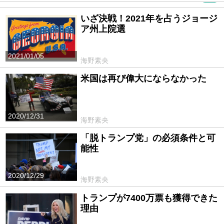
いざ決戦！2021年を占うジョージ
ア州上院選
2021/01/05
海野素央
米国は再び偉大にならなかった
2020/12/31
海野素央
「脱トランプ党」の必須条件と可
能性
2020/12/29
海野素央
トランプが7400万票も獲得できた
理由