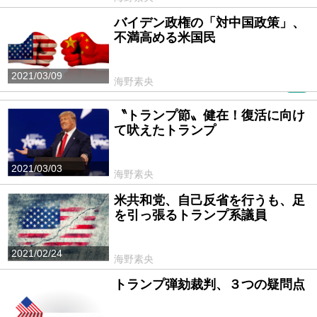
バイデン政権の「対中国政策」、
不満高める米国民
2021/03/09
海野素央
PR
〝トランプ節〟健在！復活に向け
て吠えたトランプ
2021/03/03
海野素央
米共和党、自己反省を行うも、足
を引っ張るトランプ系議員
2021/02/24
海野素央
トランプ弾劾裁判、３つの疑問点