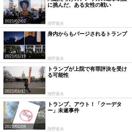
に挑んだ、ある女性の戦い
2021/02/02
海野素央
身内からもパージされるトランプ
2021/01/19
海野素央
トランプが上院で有罪評決を受け
る可能性
2021/01/12
海野素央
トランプ、アウト！「クーデタ
ー」未遂事件
2021/01/09
海野素央
PR