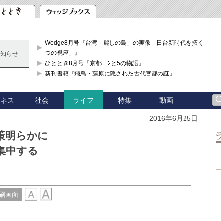
Wedge8月号『台湾「麗しの島」の実像 日台新時代を拓く「3
つの視座」』
お知らせ
ひととき8月号『京都 2と5の物語』
新刊書籍『飛鳥・藤原に隠された古代宮都の謎』
ジネス
社会
特集
動画
ライフ
2016年6月25日
策明らかに
集中する
刷画面