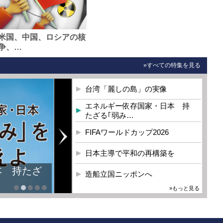
米国、中国、ロシアの核
争、…
»すべての特集を見る
台湾「麗しの島」の実像
エネルギー依存国家・日本 持
たざる｢弱み…
FIFAワールドカップ2026
日本主導で平和の再構築を
本 持たざ
造船立国ニッポンへ
»もっと見る