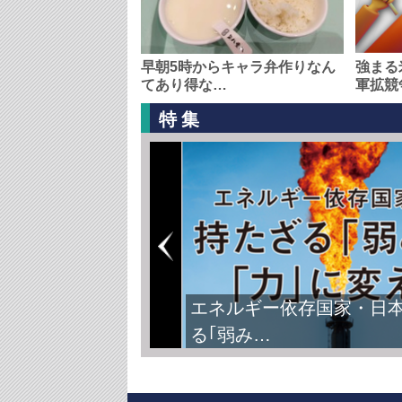
早朝5時からキャラ弁作りなん
強まる
てあり得な…
軍拡競
特集
エネルギー依存国家・日
る｢弱み…