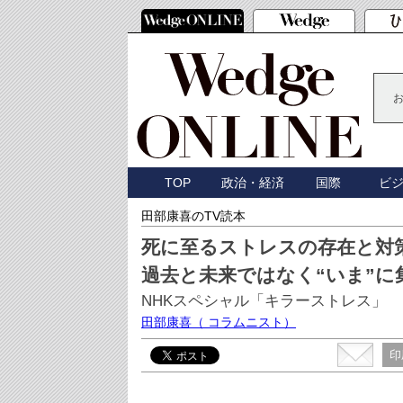
TOP
政治・経済
国際
ビ
田部康喜のTV読本
死に至るストレスの存在と対
過去と未来ではなく“いま”に
NHKスペシャル「キラーストレス」
田部康喜
（ コラムニスト）
印