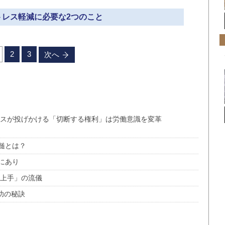
ストレス軽減に必要な2つのこと
2
3
次へ
ンスが投げかける「切断する権利」は労働意識を変革
髄とは？
にあり
き上手」の流儀
功の秘訣