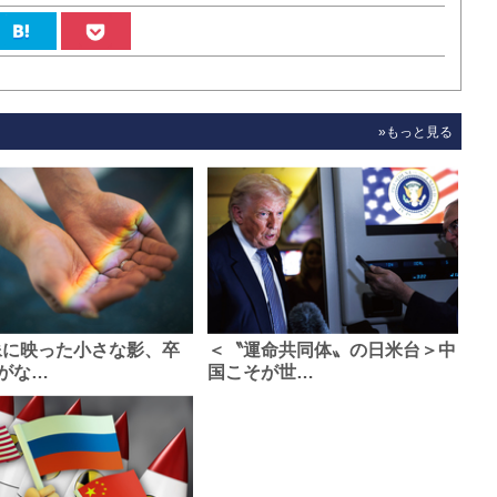
»もっと見る
像に映った小さな影、卒
＜〝運命共同体〟の日米台＞中
がな…
国こそが世…