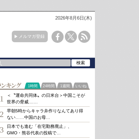
2026年8月6日(木)
メルマガ登録
ランキング
1時間
24時間
1週間
いいね
＜〝運命共同体〟の日米台＞中国こそが
1
世界の脅威....…
早朝5時からキャラ弁作りなんてあり得
2
ない……中国のお母…
日本でも進む「在宅勤務廃止」、
3
GMO・熊谷代表の投稿で…