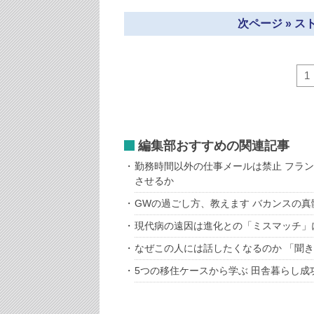
次ページ » 
1
編集部おすすめの関連記事
勤務時間以外の仕事メールは禁止 フラ
させるか
GWの過ごし方、教えます バカンスの真
現代病の遠因は進化との「ミスマッチ」
なぜこの人には話したくなるのか 「聞
5つの移住ケースから学ぶ 田舎暮らし成