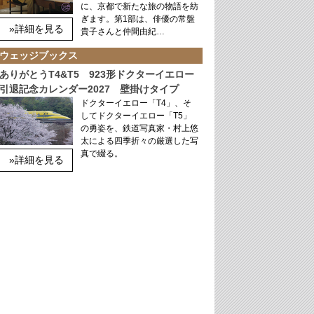
に、京都で新たな旅の物語を紡
ぎます。第1部は、俳優の常盤
»詳細を見る
貴子さんと仲間由紀…
ウェッジブックス
ありがとうT4&T5 923形ドクターイエロー
引退記念カレンダー2027 壁掛けタイプ
ドクターイエロー「T4」、そ
してドクターイエロー「T5」
の勇姿を、鉄道写真家・村上悠
太による四季折々の厳選した写
真で綴る。
»詳細を見る