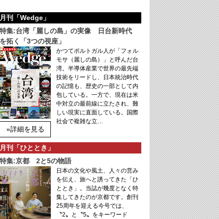
月刊「Wedge」
特集:台湾「麗しの島」の実像 日台新時代
を拓く「3つの視座」
かつてポルトガル人が「フォル
モサ（麗しの島）」と呼んだ台
湾。半導体産業で世界の最先端
技術をリードし、日本統治時代
の記憶も、歴史の一部として内
包している。一方で、現在は米
中対立の最前線に立たされ、難
しい現実に直面している。国際
社会で複雑な立…
»詳細を見る
月刊「ひととき」
特集:京都 2と5の物語
日本の文化や風土、人々の営み
を伝え、旅へと誘ってきた「ひ
ととき」。当誌が幾度となく特
集してきたのが京都です。創刊
25周年を迎える今号では、
〝2〟と〝5〟をキーワード