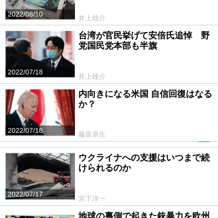
2022/08/10
井上雄介
台湾が官民挙げて安倍氏追悼 野
党国民党本部も半旗
2022/07/18
井上雄介
内向きになる米国 自信回復はなる
か？
2022/07/18
藤原章生
PR
ウクライナへの支援はいつまで続
けられるのか
2022/07/17
宮下洋一
地球の裏側で起きた銃暴力を欧州