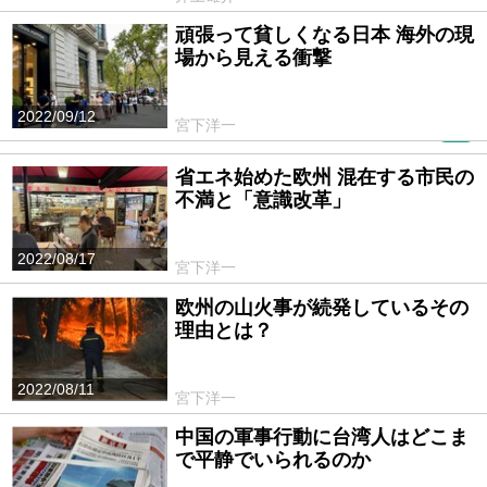
頑張って貧しくなる日本 海外の現
場から見える衝撃
2022/09/12
宮下洋一
PR
省エネ始めた欧州 混在する市民の
不満と「意識改革」
2022/08/17
宮下洋一
欧州の山火事が続発しているその
理由とは？
2022/08/11
宮下洋一
中国の軍事行動に台湾人はどこま
で平静でいられるのか