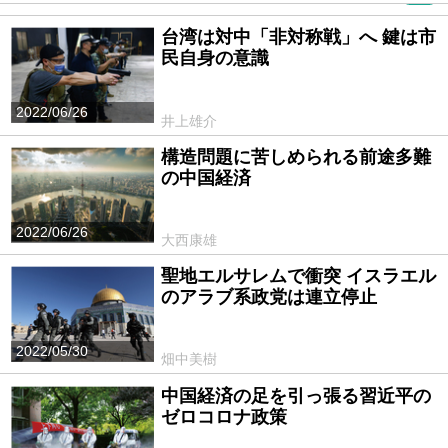
台湾は対中「非対称戦」へ 鍵は市
民自身の意識
2022/06/26
井上雄介
構造問題に苦しめられる前途多難
の中国経済
2022/06/26
大西康雄
聖地エルサレムで衝突 イスラエル
のアラブ系政党は連立停止
2022/05/30
畑中美樹
中国経済の足を引っ張る習近平の
ゼロコロナ政策