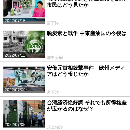
市民はどう見たか
2022/07/15
宮下洋一
脱炭素と戦争 中東産油国の今後は
2022/07/11
畑中美樹
安倍元首相銃撃事件 欧州メディ
アはどう報じたか
2022/07/09
宮下洋一
台湾経済絶好調 それでも所得格差
が広がるのはなぜ？
2022/07/05
井上雄介
PR