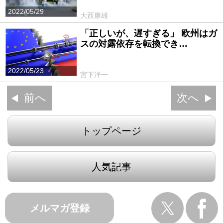
2022/05/29
大西康雄
「正しいが、遅すぎる」 欧州はガ
スの対露依存を転換でき…
2022/05/23
宮下洋一
前へ
次へ
トップページ
人気記事
メルマガ登録