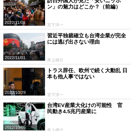
訪日外国人が見た「安いニッポ
ン」の魅力はどこか？（前編）
2022/11/08
宮下洋一
習近平独裁確立も台湾企業が完全
には逃げ出さない理由
2022/11/01
井上雄介
トラス辞任、欧州で続く大動乱 日
本も他人事ではない
2022/10/29
宮下洋一
台湾EV産業大化けの可能性 官
民動き4.5兆円産業に
2022/10/05
井上雄介